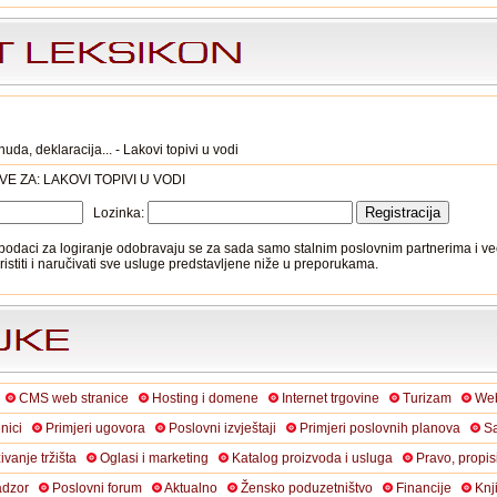
da, deklaracija... - Lakovi topivi u vodi
VE ZA:
LAKOVI TOPIVI U VODI
Lozinka:
podaci za logiranje odobravaju se za sada samo stalnim poslovnim partnerima i ve
ristiti i naručivati sve usluge predstavljene niže u preporukama.
CMS web stranice
Hosting i domene
Internet trgovine
Turizam
Web
nici
Primjeri ugovora
Poslovni izvještaji
Primjeri poslovnih planova
Sa
živanje tržišta
Oglasi i marketing
Katalog proizvoda i usluga
Pravo, propis
adzor
Poslovni forum
Aktualno
Žensko poduzetništvo
Financije
Knj