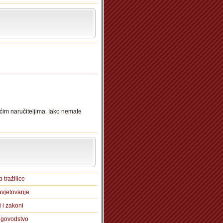
ćim naručiteljima. Iako nemate
 tražilice
vjetovanje
i i zakoni
igovodstvo