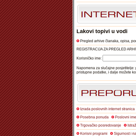
Lakovi topivi u vodi
Pregled arhive članaka, opisa, ponu
REGISTRACIJA ZA PREGLED ARHI
Korisničko ime:
Napomena za slučajne posjetitelje: 
pristupne podatke, i dalje možete ko
Izrada poslovnih internet stranica
Posebna ponuda
Poslovni ime
Trgovačko posredovanje
Istra
Korisni programi
Sigurnost i n