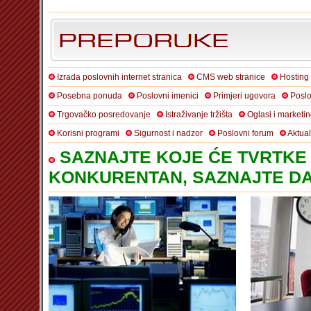
Izrada poslovnih internet stranica
CMS web stranice
Hosting
Posebna ponuda
Poslovni imenici
Primjeri ugovora
Poslo
Trgovačko posredovanje
Istraživanje tržišta
Oglasi i marketi
Korisni programi
Sigurnost i nadzor
Poslovni forum
Aktua
SAZNAJTE KOJE ĆE TVRTKE 
KONKURENTAN, SAZNAJTE DA 