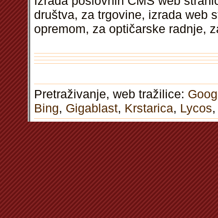
Izrada poslovnih CMS web stranic
društva, za trgovine, izrada web s
opremom, za optičarske radnje, 
Pretraživanje, web tražilice:
Goog
Bing
,
Gigablast
,
Krstarica
,
Lycos