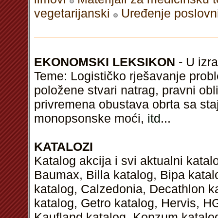
vegetarijanski
Uređenje poslovn
EKONOMSKI LEKSIKON
- U izra
Teme: Logističko rješavanje prob
položene stvari natrag, pravni ob
privremena obustava obrta sa staj
monopsonske moći,
itd
...
KATALOZI
Katalog akcija i svi aktualni kata
Baumax, Billa katalog, Bipa kata
katalog, Calzedonia, Decathlon k
katalog, Getro katalog, Hervis, H
Kaufland katalog, Konzum katalog,