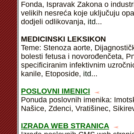
Fonda, Ispravak Zakona o industr
velikih nesreća koje uključuju op
dodjeli odlikovanja,
itd
...
MEDICINSKI LEKSIKON
Teme: Stenoza aorte, Dijagnostič
bolesti fetusa i novorođenčeta, 
specificiranim infektivnim uzročn
kanile, Etoposide,
itd
...
POSLOVNI IMENICI
Ponuda poslovnih imenika: Imotsk
Našice, Zdenci, Vratišinec, Sikirev
IZRADA WEB STRANICA