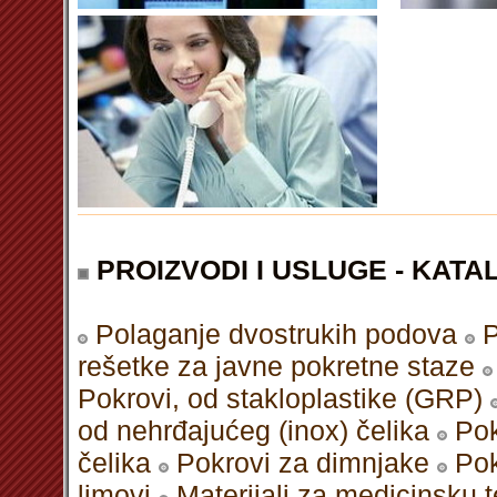
PROIZVODI I USLUGE - KATAL
Polaganje dvostrukih podova
P
rešetke za javne pokretne staze
Pokrovi, od stakloplastike (GRP)
od nehrđajućeg (inox) čelika
Pok
čelika
Pokrovi za dimnjake
Pok
limovi
Materijali za medicinsku 