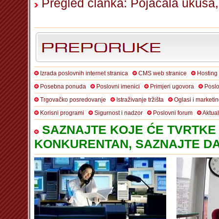
Pregled članka: Pojačala ukusa
Izrada poslovnih internet stranica
CMS web stranice
Hosting
Posebna ponuda
Poslovni imenici
Primjeri ugovora
Poslo
Trgovačko posredovanje
Istraživanje tržišta
Oglasi i marketi
Korisni programi
Sigurnost i nadzor
Poslovni forum
Aktua
SAZNAJTE KOJE ĆE TVRTKE 
KONKURENTAN, SAZNAJTE DA 