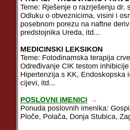
Teme: Rješenje o razrješenju dr. 
Odluku o obveznicima, visini i osn
posebnom porezu na naftne deriv
predstojnika Ureda,
itd
...
MEDICINSKI LEKSIKON
Teme: Fotodinamska terapija crve
Određivanje CIK testom inhibicije
Hipertenzija s KK, Endoskopska i
cijevi,
itd
...
POSLOVNI IMENICI
Ponuda poslovnih imenika: Gospić,
Ploče, Polača, Donja Stubica, Zag