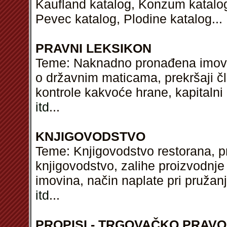
Kaufland katalog, Konzum katalog,
Pevec katalog, Plodine katalog...
PRAVNI LEKSIKON
Teme: Naknadno pronađena imovin
o državnim maticama, prekršaji 
kontrole kakvoće hrane, kapitalni 
itd
...
KNJIGOVODSTVO
Teme: Knjigovodstvo restorana, p
knjigovodstvo, zalihe proizvodnje
imovina, način naplate pri pružan
itd
...
PROPISI - TRGOVAČKO PRAVO