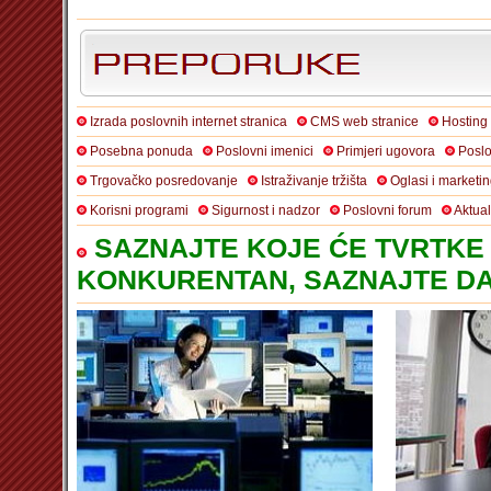
Izrada poslovnih internet stranica
CMS web stranice
Hosting
Posebna ponuda
Poslovni imenici
Primjeri ugovora
Poslo
Trgovačko posredovanje
Istraživanje tržišta
Oglasi i marketi
Korisni programi
Sigurnost i nadzor
Poslovni forum
Aktua
SAZNAJTE KOJE ĆE TVRTKE 
KONKURENTAN, SAZNAJTE DA 