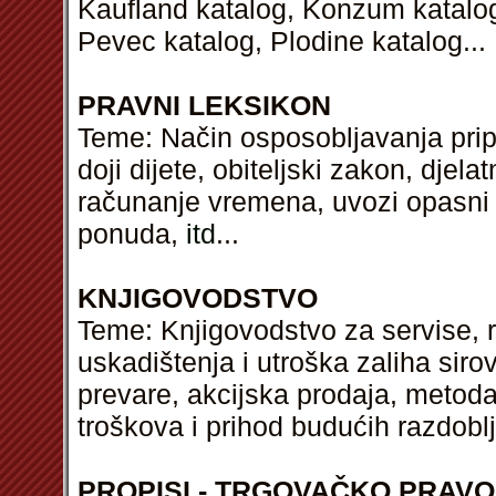
Kaufland katalog, Konzum katalog,
Pevec katalog, Plodine katalog...
PRAVNI LEKSIKON
Teme: Način osposobljavanja pripr
doji dijete, obiteljski zakon, dje
računanje vremena, uvozi opasni o
ponuda,
itd
...
KNJIGOVODSTVO
Teme: Knjigovodstvo za servise,
uskadištenja i utroška zaliha sirov
prevare, akcijska prodaja, metod
troškova i prihod budućih razdobl
PROPISI - TRGOVAČKO PRAVO