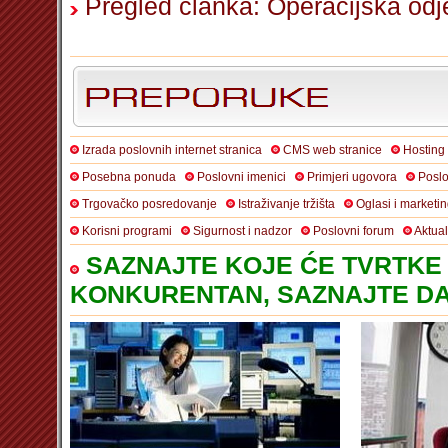
Pregled članka: Operacijska od
Izrada poslovnih internet stranica
CMS web stranice
Hosting
Posebna ponuda
Poslovni imenici
Primjeri ugovora
Poslo
Trgovačko posredovanje
Istraživanje tržišta
Oglasi i marketi
Korisni programi
Sigurnost i nadzor
Poslovni forum
Aktua
SAZNAJTE KOJE ĆE TVRTKE 
KONKURENTAN, SAZNAJTE DA 