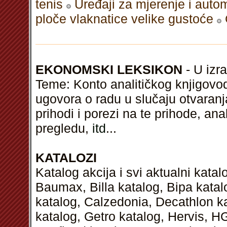
tenis
Uređaji za mjerenje i autom
ploče vlaknatice velike gustoće
EKONOMSKI LEKSIKON
- U izra
Teme: Konto analitičkog knjigovo
ugovora o radu u slučaju otvaranja
prihodi i porezi na te prihode, an
pregledu,
itd
...
KATALOZI
Katalog akcija i svi aktualni kata
Baumax, Billa katalog, Bipa kata
katalog, Calzedonia, Decathlon k
katalog, Getro katalog, Hervis, H