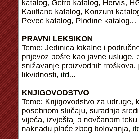
katalog, Getro katalog, Hervis, H
Kaufland katalog, Konzum katalog,
Pevec katalog, Plodine katalog...
PRAVNI LEKSIKON
Teme: Jedinica lokalne i područne
prijevoz pošte kao javne usluge, p
snižavanje proizvodnih troškova, p
likvidnosti,
itd
...
KNJIGOVODSTVO
Teme: Knjigovodstvo za udruge, ka
posebnom slučaju, suradnja sredi
vijeća, izvještaj o novčanom tok
naknadu plaće zbog bolovanja,
it