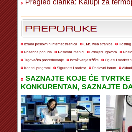
Pregled članka: Kalupi za termo
Izrada poslovnih internet stranica
CMS web stranice
Hosting
Posebna ponuda
Poslovni imenici
Primjeri ugovora
Poslo
Trgovačko posredovanje
Istraživanje tržišta
Oglasi i marketi
Korisni programi
Sigurnost i nadzor
Poslovni forum
Aktua
SAZNAJTE KOJE ĆE TVRTKE 
KONKURENTAN, SAZNAJTE DA 