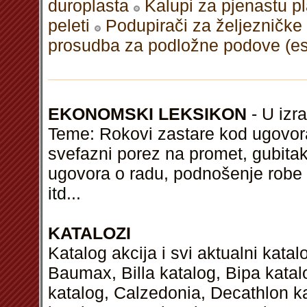
duroplasta
Kalupi za pjenastu pl
peleti
Podupirači za željezničk
prosudba za podložne podove (est
EKONOMSKI LEKSIKON
- U izra
Teme: Rokovi zastare kod ugovor
svefazni porez na promet, gubitak
ugovora o radu, podnošenje robe i
itd
...
KATALOZI
Katalog akcija i svi aktualni kata
Baumax, Billa katalog, Bipa kata
katalog, Calzedonia, Decathlon k