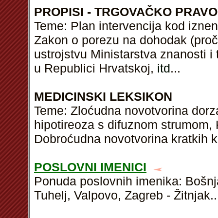
PROPISI - TRGOVAČKO PRAVO
Teme: Plan intervencija kod izne
Zakon o porezu na dohodak (proči
ustrojstvu Ministarstva znanosti 
u Republici Hrvatskoj,
itd
...
MEDICINSKI LEKSIKON
Teme: Zloćudna novotvorina dorza
hipotireoza s difuznom strumom, Ku
Dobroćudna novotvorina kratkih k
POSLOVNI IMENICI
Ponuda poslovnih imenika: Bošnjac
Tuhelj, Valpovo, Zagreb - Žitnjak..