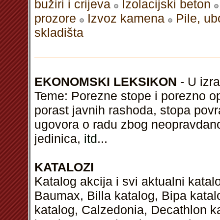
bužiri i crijeva
Izolacijski beton
prozore
Izvoz kamena
Pile, u
skladišta
EKONOMSKI LEKSIKON
- U izra
Teme: Porezne stope i porezno op
porast javnih rashoda, stopa povr
ugovora o radu zbog neopravdano
jedinica,
itd
...
KATALOZI
Katalog akcija i svi aktualni kata
Baumax, Billa katalog, Bipa kata
katalog, Calzedonia, Decathlon k