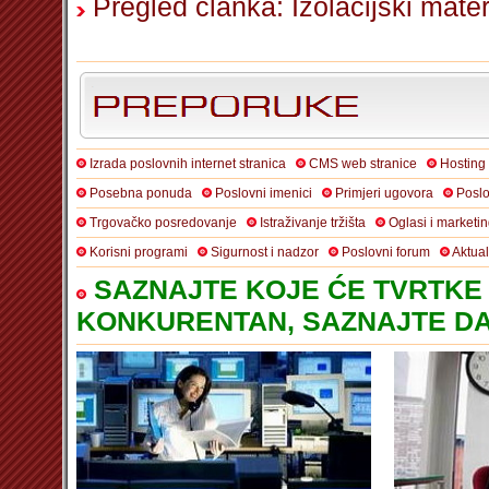
Pregled članka: Izolacijski mater
Izrada poslovnih internet stranica
CMS web stranice
Hosting
Posebna ponuda
Poslovni imenici
Primjeri ugovora
Poslo
Trgovačko posredovanje
Istraživanje tržišta
Oglasi i marketi
Korisni programi
Sigurnost i nadzor
Poslovni forum
Aktua
SAZNAJTE KOJE ĆE TVRTKE 
KONKURENTAN, SAZNAJTE DA 