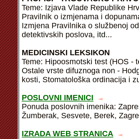
Teme: Izjava Vlade Republike Hrv
Pravilnik o izmjenama i dopunama 
Izmjena Pravilnika o službenoj odj
detektivskih poslova,
itd
...
MEDICINSKI LEKSIKON
Teme: Hipoosmotski test (HOS - te
Ostale vrste difuznoga non - Hodg
kosti, Stomatološka ordinacija i z
POSLOVNI IMENICI
Ponuda poslovnih imenika: Zapreš
Žumberak, Sesvete, Berek, Zagreb 
IZRADA WEB STRANICA