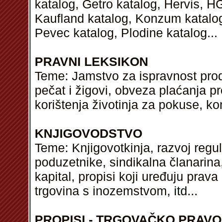
katalog, Getro katalog, Hervis, H
Kaufland katalog, Konzum katalog,
Pevec katalog, Plodine katalog...
PRAVNI LEKSIKON
Teme: Jamstvo za ispravnost prodan
pečat i žigovi, obveza plaćanja pr
korištenja životinja za pokuse, kon
KNJIGOVODSTVO
Teme: Knjigovotkinja, razvoj regul
poduzetnike, sindikalna članarina
kapital, propisi koji uređuju prava
trgovina s inozemstvom,
itd
...
PROPISI - TRGOVAČKO PRAVO