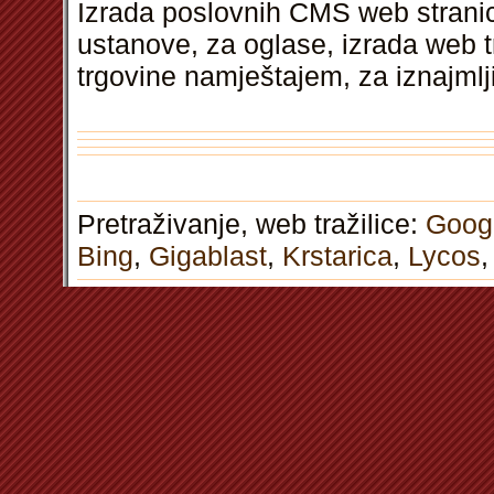
Izrada poslovnih CMS web stranica
ustanove, za oglase, izrada web 
trgovine namještajem, za iznajml
Pretraživanje, web tražilice:
Goog
Bing
,
Gigablast
,
Krstarica
,
Lycos