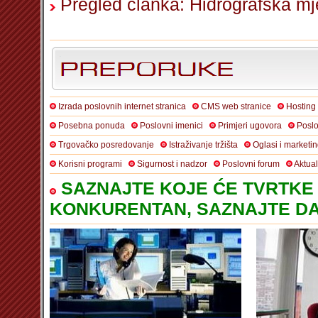
Pregled članka: Hidrografska mj
Izrada poslovnih internet stranica
CMS web stranice
Hosting
Posebna ponuda
Poslovni imenici
Primjeri ugovora
Poslo
Trgovačko posredovanje
Istraživanje tržišta
Oglasi i marketi
Korisni programi
Sigurnost i nadzor
Poslovni forum
Aktua
SAZNAJTE KOJE ĆE TVRTKE 
KONKURENTAN, SAZNAJTE DA 