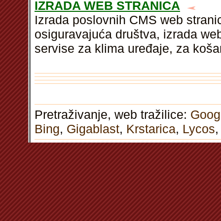
IZRADA WEB STRANICA
Izrada poslovnih CMS web strani
osiguravajuća društva, izrada we
servise za klima uređaje, za koša
Pretraživanje, web tražilice:
Goog
Bing
,
Gigablast
,
Krstarica
,
Lycos