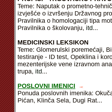
Teme: Naputak o prometno-tehničk
izvješće o izvršenju Državnog pr
Pravilnika o homologaciji tipa mo
Pravilnika o školovanju,
itd
...
MEDICINSKI LEKSIKON
Teme: Glomerulski poremećaji, Bi
testiranje - ID test, Opeklina i k
mezenterijske vene izravnom anas
trupa,
itd
...
POSLOVNI IMENICI
Ponuda poslovnih imenika: Okučani
Pićan, Klinča Sela, Dugi Rat...