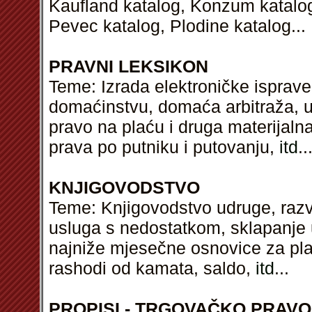
Kaufland katalog, Konzum katalog,
Pevec katalog, Plodine katalog...
PRAVNI LEKSIKON
Teme: Izrada elektroničke isprave
domaćinstvu, domaća arbitraža, utv
pravo na plaću i druga materijalna
prava po putniku i putovanju,
itd
..
KNJIGOVODSTVO
Teme: Knjigovodstvo udruge, razv
usluga s nedostatkom, sklapanje
najniže mjesečne osnovice za pla
rashodi od kamata, saldo,
itd
...
PROPISI - TRGOVAČKO PRAVO