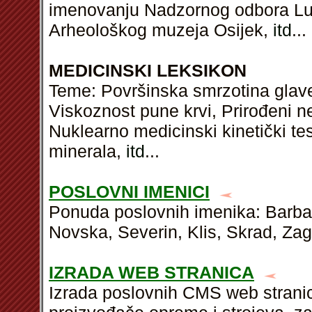
imenovanju Nadzornog odbora Lut
Arheološkog muzeja Osijek,
itd
...
MEDICINSKI LEKSIKON
Teme: Površinska smrzotina gla
Viskoznost pune krvi, Prirođeni 
Nuklearno medicinski kinetički t
minerala,
itd
...
POSLOVNI IMENICI
Ponuda poslovnih imenika: Barba
Novska, Severin, Klis, Skrad, Zagr
IZRADA WEB STRANICA
Izrada poslovnih CMS web stranic