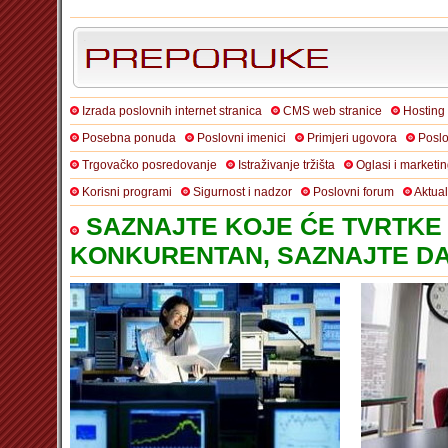
Izrada poslovnih internet stranica
CMS web stranice
Hosting
Posebna ponuda
Poslovni imenici
Primjeri ugovora
Poslo
Trgovačko posredovanje
Istraživanje tržišta
Oglasi i marketi
Korisni programi
Sigurnost i nadzor
Poslovni forum
Aktua
SAZNAJTE KOJE ĆE TVRTKE 
KONKURENTAN, SAZNAJTE DA 