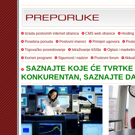
Izrada poslovnih internet stranica
CMS web stranice
Hosting
Posebna ponuda
Poslovni imenici
Primjeri ugovora
Poslo
Trgovačko posredovanje
Istraživanje tržišta
Oglasi i marketi
Korisni programi
Sigurnost i nadzor
Poslovni forum
Aktua
SAZNAJTE KOJE ĆE TVRTKE 
KONKURENTAN, SAZNAJTE DA 