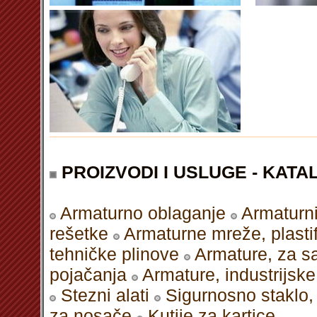
PROIZVODI I USLUGE - KATAL
Armaturno oblaganje
Armaturni
rešetke
Armaturne mreže, plastif
tehničke plinove
Armature, za s
pojačanja
Armature, industrijske
Stezni alati
Sigurnosno staklo,
za nosače
Kutije za kartice