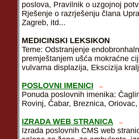
poslova, Pravilnik o uzgojnoj potv
Rješenje o razrješenju člana Upra
Zagreb,
itd
...
MEDICINSKI LEKSIKON
Teme: Odstranjenje endobronhalno
premještanjem ušća mokraćne cije
vulvarna displazija, Ekscizija kral
POSLOVNI IMENICI
Ponuda poslovnih imenika: Čaglin
Rovinj, Čabar, Breznica, Oriovac,
IZRADA WEB STRANICA
Izrada poslovnih CMS web stranic