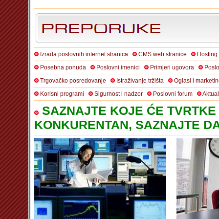
Izrada poslovnih internet stranica
CMS web stranice
Hosting
Posebna ponuda
Poslovni imenici
Primjeri ugovora
Poslo
Trgovačko posredovanje
Istraživanje tržišta
Oglasi i marketi
Korisni programi
Sigurnost i nadzor
Poslovni forum
Aktua
SAZNAJTE KOJE ĆE TVRTKE 
KONKURENTAN, SAZNAJTE DA 