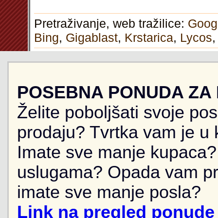
Pretraživanje, web tražilice:
Goog
Bing
,
Gigablast
,
Krstarica
,
Lycos
POSEBNA PONUDA ZA
Želite poboljšati svoje po
prodaju? Tvrtka vam je u k
Imate sve manje kupaca? 
uslugama? Opada vam pr
imate sve manje posla?
Link na pregled ponude 