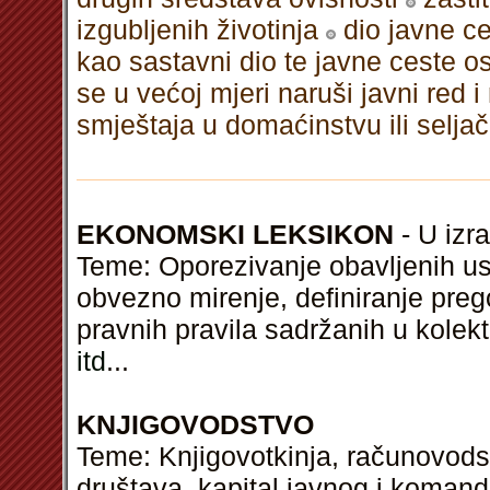
izgubljenih životinja
dio javne ce
kao sastavni dio te javne ceste o
se u većoj mjeri naruši javni red i
smještaja u domaćinstvu ili selj
EKONOMSKI LEKSIKON
- U izra
Teme: Oporezivanje obavljenih us
obvezno mirenje, definiranje pre
pravnih pravila sadržanih u kole
itd
...
KNJIGOVODSTVO
Teme: Knjigovotkinja, računovodst
društava, kapital javnog i komand