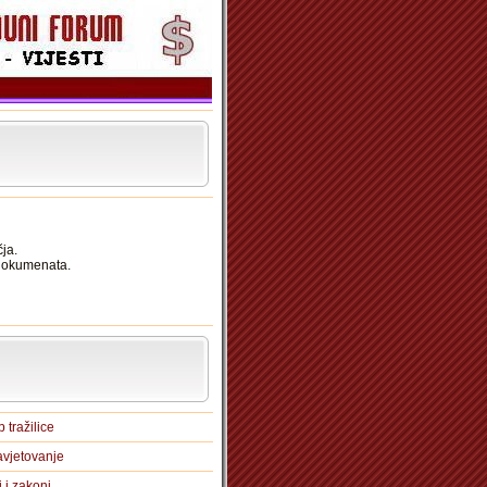
ja.
 dokumenata.
 tražilice
vjetovanje
i i zakoni