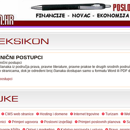
NIČNI POSTUPCI
nični postupci
lanaka iz područja prava, pravne literature, pravne prakse te drugih srodnih područ
b stranicama, dok je određeni broj članaka dostupan samo u formatu Word ili PDF
postupci
CMS web stranice
Hosting i domene
Internet trgovine
Turizam
Web
nici
Primjeri ugovora
Poslovni izvještaji
Primjeri poslovnih planova
Sa
živanje tržišta
Oglasi i marketing
Katalog proizvoda i usluga
Pravo, propis