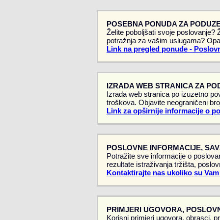
POSEBNA PONUDA ZA PODUZE
Želite poboljšati svoje poslovanje?
potražnja za vašim uslugama? Opa
Link na pregled ponude - Poslovn
IZRADA WEB STRANICA ZA PO
Izrada web stranica po izuzetno pov
troškova. Objavite neograničeni broj
Link za opširnije informacije o p
POSLOVNE INFORMACIJE, SAVJ
Potražite sve informacije o poslovan
rezultate istraživanja tržišta, poslo
Kontaktirajte nas ukoliko su Vam
PRIMJERI UGOVORA, POSLOVN
Korisni primjeri ugovora, obrasci, p