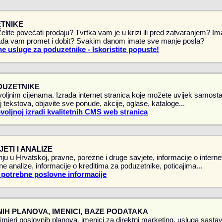
TNIKE
 Želite povećati prodaju? Tvrtka vam je u krizi ili pred zatvaranjem? 
da vam promet i dobit? Svakim danom imate sve manje posla?
e usluge za poduzetnike - Iskoristite popuste!
DUZETNIKE
oljnim cijenama. Izrada internet stranica koje možete uvijek samostal
 tekstova, objavite sve ponude, akcije, oglase, kataloge...
ovoljnoj izradi kvalitetnih CMS web stranica
ETI I ANALIZE
ju u Hrvatskoj, pravne, porezne i druge savjete, informacije o intern
vne analize, informacije o kreditima za poduzetnike, poticajima...
 potrebne poslovne informacije
IH PLANOVA, IMENICI, BAZE PODATAKA
rimjeri poslovnih planova, imenici za direktni marketing, usluga sasta