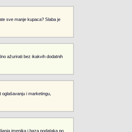
Imate sve manje kupaca? Slaba je
no ažurirati bez ikakvih dodatnih
et oglašavanju i marketingu,
vljanja imenika i baza podataka po