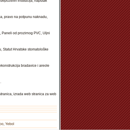
 depozitnih institucija, naputak
avca, pravo na potpunu naknadu,
j, Paneli od prozirnog PVC, Uljni
u, Statut Hrvatske stomatološke
ekonstrukcija bradavice i areole
.
stranica, izrada web stranica za web
oo
,
Yebol