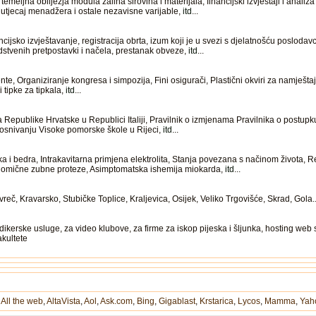
meljna obilježja modula zaliha sirovina i materijala, financijski izvještaji i analiza
i utjecaj menadžera i ostale nezavisne varijable,
itd
...
cijsko izvještavanje, registracija obrta, izum koji je u svezi s djelatnošću poslod
odstvenih pretpostavki i načela, prestanak obveze,
itd
...
e, Organiziranje kongresa i simpozija, Fini osigurači, Plastični okviri za namješta
i tipke za tipkala,
itd
...
Republike Hrvatske u Republici Italiji, Pravilnik o izmjenama Pravilnika o postupk
 osnivanju Visoke pomorske škole u Rijeci,
itd
...
 i bedra, Intrakavitarna primjena elektrolita, Stanja povezana s načinom života, R
elomične zubne proteze, Asimptomatska ishemija miokarda,
itd
...
eč, Kravarsko, Stubičke Toplice, Kraljevica, Osijek, Veliko Trgovišće, Skrad, Gola..
ikerske usluge, za video klubove, za firme za iskop pijeska i šljunka, hosting web 
akultete
,
All the web
,
AltaVista
,
Aol
,
Ask.com
,
Bing
,
Gigablast
,
Krstarica
,
Lycos
,
Mamma
,
Yah