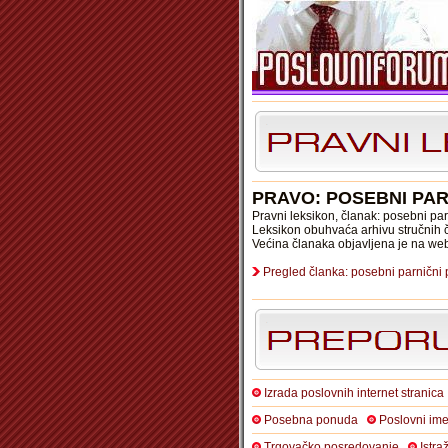
PRAVO: POSEBNI PAR
Pravni leksikon, članak: posebni par
Leksikon obuhvaća arhivu stručnih č
Većina članaka objavljena je na we
Pregled članka: posebni parnični 
Izrada poslovnih internet stranica
Posebna ponuda
Poslovni ime
Trgovačko posredovanje
Istra