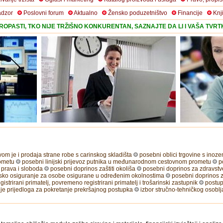
adzor
Poslovni forum
Aktualno
Žensko poduzetništvo
Financije
Knj
OPASTI, TKO NIJE TRŽIŠNO KONKURENTAN, SAZNAJTE DA LI I VAŠA TVR
om je i prodaja strane robe s carinskog skladišta
posebni oblici trgovine s inoz
ometu
posebni linijski prijevoz putnika u međunarodnom cestovnom prometu
p
prava i sloboda
posebni doprinos zaštiti okoliša
posebni doprinos za zdravstve
nsko osiguranje za osobe osigurane u određenim okolnostima
posebni doprinos z
egistrirani primatelj, povremeno registrirani primatelj i trošarinski zastupnik
postup
e prijedloga za pokretanje prekršajnog postupka
izbor stručno-tehničkog osoblj