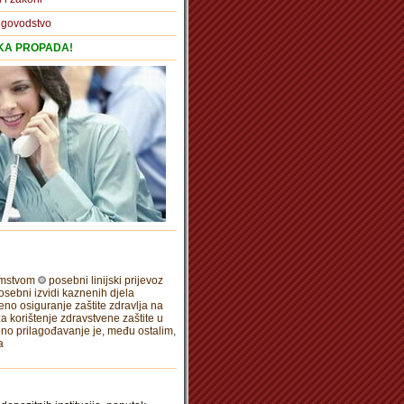
igovodstvo
TKA PROPADA!
emstvom
posebni linijski prijevoz
osebni izvidi kaznenih djela
no osiguranje zaštite zdravlja na
a korištenje zdravstvene zaštite u
no prilagođavanje je, među ostalim,
a