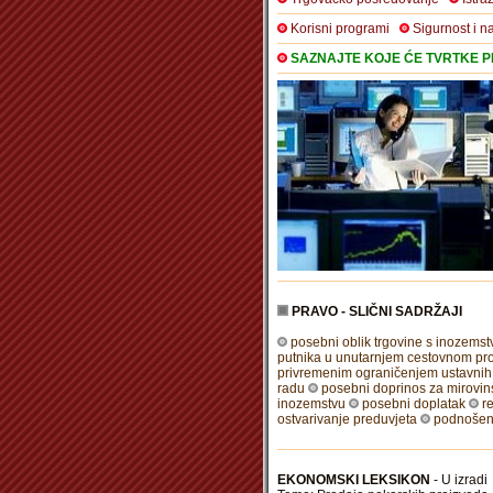
Korisni programi
Sigurnost i n
SAZNAJTE KOJE ĆE TVRTKE PR
PRAVO - SLIČNI SADRŽAJI
posebni oblik trgovine s inozemstv
putnika u unutarnjem cestovnom pr
privremenim ograničenjem ustavnih 
radu
posebni doprinos za mirovi
inozemstvu
posebni doplatak
r
ostvarivanje preduvjeta
podnošenj
EKONOMSKI LEKSIKON
- U izradi