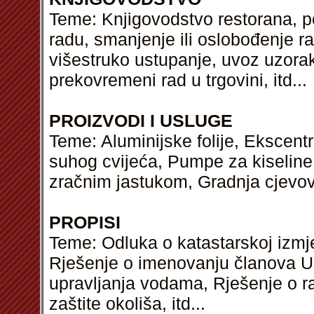
Teme: Knjigovodstvo restorana, p
radu, smanjenje ili oslobođenje r
višestruko ustupanje, uvoz uzorak
prekovremeni rad u trgovini,
itd
...
PROIZVODI I USLUGE
Teme: Aluminijske folije, Ekscentri
suhog cvijeća, Pumpe za kiseline,
zračnim jastukom, Gradnja cjevov
PROPISI
Teme: Odluka o katastarskoj izmje
Rješenje o imenovanju članova Up
upravljanja vodama, Rješenje o ra
zaštite okoliša,
itd
...