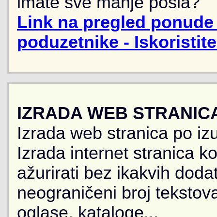
imate sve manje posla?
Link na pregled ponude 
poduzetnike - Iskoristit
IZRADA WEB STRANIC
Izrada web stranica po iz
Izrada internet stranica 
ažurirati bez ikakvih doda
neograničeni broj tekstova
oglase, kataloge...