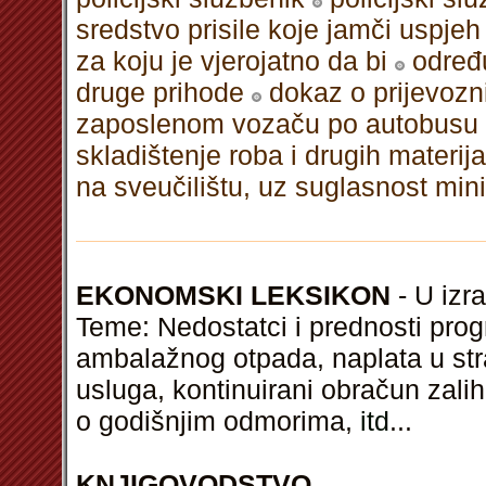
sredstvo prisile koje jamči uspjeh
za koju je vjerojatno da bi
određu
druge prihode
dokaz o prijevozn
zaposlenom vozaču po autobusu
skladištenje roba i drugih materija
na sveučilištu, uz suglasnost min
EKONOMSKI LEKSIKON
- U izra
Teme: Nedostatci i prednosti prog
ambalažnog otpada, naplata u stra
usluga, kontinuirani obračun zalih
o godišnjim odmorima,
itd
...
KNJIGOVODSTVO