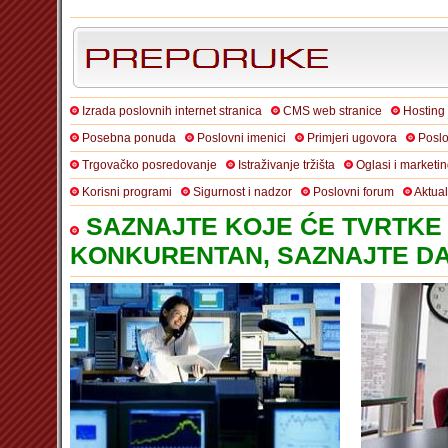
Izrada poslovnih internet stranica
CMS web stranice
Hosting
Posebna ponuda
Poslovni imenici
Primjeri ugovora
Poslo
Trgovačko posredovanje
Istraživanje tržišta
Oglasi i marketi
Korisni programi
Sigurnost i nadzor
Poslovni forum
Aktua
SAZNAJTE KOJE ĆE TVRTKE 
KONKURENTAN, SAZNAJTE DA 