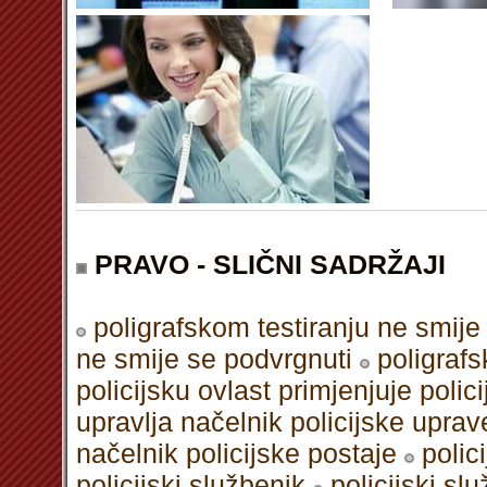
PRAVO - SLIČNI SADRŽAJI
poligrafskom testiranju ne smije
ne smije se podvrgnuti
poligrafs
policijsku ovlast primjenjuje polic
upravlja načelnik policijske uprav
načelnik policijske postaje
polic
policijski službenik
policijski sl