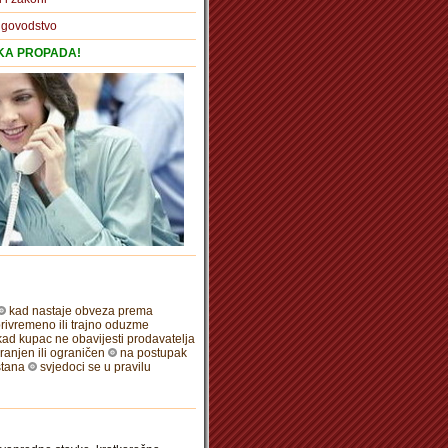
igovodstvo
TKA PROPADA!
kad nastaje obveza prema
rivremeno ili trajno oduzme
kad kupac ne obavijesti prodavatelja
ranjen ili ograničen
na postupak
stana
svjedoci se u pravilu