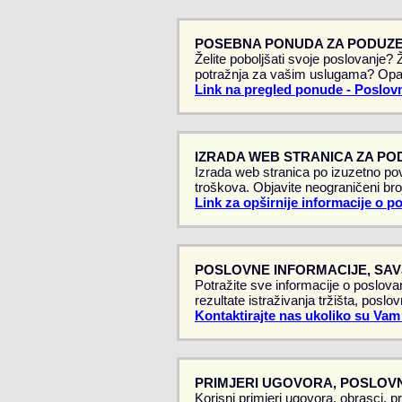
POSEBNA PONUDA ZA PODUZE
Želite poboljšati svoje poslovanje?
potražnja za vašim uslugama? Opa
Link na pregled ponude - Poslovn
IZRADA WEB STRANICA ZA PO
Izrada web stranica po izuzetno pov
troškova. Objavite neograničeni broj
Link za opširnije informacije o p
POSLOVNE INFORMACIJE, SAVJ
Potražite sve informacije o poslovan
rezultate istraživanja tržišta, poslo
Kontaktirajte nas ukoliko su Vam
PRIMJERI UGOVORA, POSLOVN
Korisni primjeri ugovora, obrasci, p