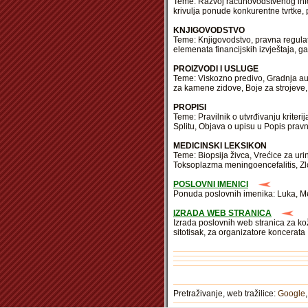
Teme: Razvoj računovodstvenog infor
krivulja ponude konkurentne tvrtke,
KNJIGOVODSTVO
Teme: Knjigovodstvo, pravna regulat
elemenata financijskih izvještaja, g
PROIZVODI I USLUGE
Teme: Viskozno predivo, Gradnja auto
za kamene zidove, Boje za strojeve,
PROPISI
Teme: Pravilnik o utvrđivanju kriter
Splitu, Objava o upisu u Popis prav
MEDICINSKI LEKSIKON
Teme: Biopsija živca, Vrećice za ur
Toksoplazma meningoencefalitis, Zl
POSLOVNI IMENICI
Ponuda poslovnih imenika: Luka, Med
IZRADA WEB STRANICA
Izrada poslovnih web stranica za kož
sitotisak, za organizatore koncerata
Pretraživanje, web tražilice:
Google