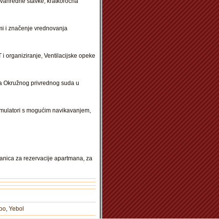
zvanredne stavke, kratkoročna
emi i značenje vrednovanja
 i organiziranje, Ventilacijske opeke
ika Okružnog privrednog suda u
timulatori s mogućim navikavanjem,
tranica za rezervacije apartmana, za
oo
,
Yebol