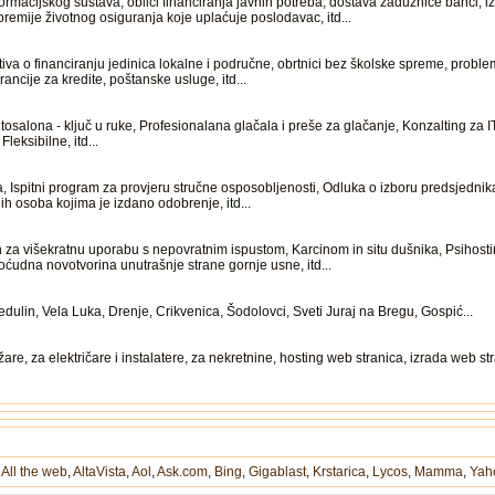
macijskog sustava, oblici financiranja javnih potreba, dostava zadužnice banci, i
 premije životnog osiguranja koje uplaćuje poslodavac,
itd
...
iva o financiranju jedinica lokalne i područne, obrtnici bez školske spreme, probl
arancije za kredite, poštanske usluge,
itd
...
salona - ključ u ruke, Profesionalana glačala i preše za glačanje, Konzalting za IT
 Fleksibilne,
itd
...
ija, Ispitni program za provjeru stručne osposobljenosti, Odluka o izboru predsjedn
nih osoba kojima je izdano odobrenje,
itd
...
in za višekratnu uporabu s nepovratnim ispustom, Karcinom in situ dušnika, Psihos
oćudna novotvorina unutrašnje strane gornje usne,
itd
...
ulin, Vela Luka, Drenje, Crikvenica, Šodolovci, Sveti Juraj na Bregu, Gospić...
are, za električare i instalatere, za nekretnine, hosting web stranica, izrada web s
,
All the web
,
AltaVista
,
Aol
,
Ask.com
,
Bing
,
Gigablast
,
Krstarica
,
Lycos
,
Mamma
,
Yah