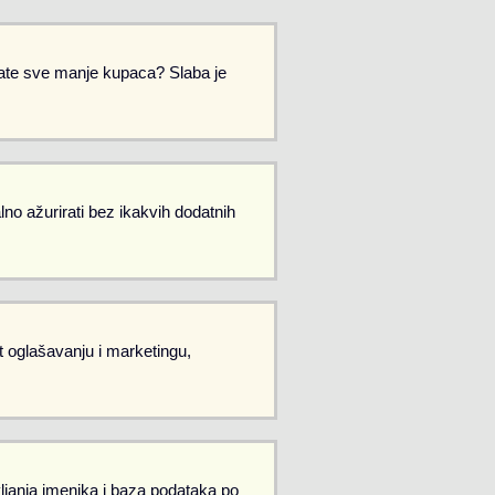
Imate sve manje kupaca? Slaba je
no ažurirati bez ikakvih dodatnih
et oglašavanju i marketingu,
vljanja imenika i baza podataka po