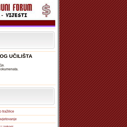
OG UČILIŠTA
ja.
 dokumenata.
 tražilice
vjetovanje
i i zakoni