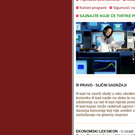
Korisni programi
Sigurnost i n
SAZNAJTE KOJE ĆE TVRTKE PR
PRAVO - SLIČNI SADRŽAJI
kad ne završi studij u roku utvrđe
korisniku
kad naiđe na stoku te ost
odobrenje za rad
kad mjesto pre
kad kupac može raskinuti ugovor
davanja koncesije koji nije uređen
saslušavaju na glavnoj raspravi
EKONOMSKI LEKSIKON
- U izradi