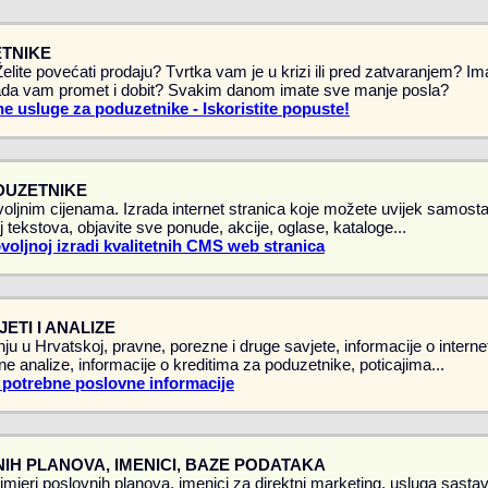
TNIKE
 Želite povećati prodaju? Tvrtka vam je u krizi ili pred zatvaranjem? 
da vam promet i dobit? Svakim danom imate sve manje posla?
e usluge za poduzetnike - Iskoristite popuste!
DUZETNIKE
oljnim cijenama. Izrada internet stranica koje možete uvijek samostal
 tekstova, objavite sve ponude, akcije, oglase, kataloge...
ovoljnoj izradi kvalitetnih CMS web stranica
ETI I ANALIZE
ju u Hrvatskoj, pravne, porezne i druge savjete, informacije o intern
vne analize, informacije o kreditima za poduzetnike, poticajima...
 potrebne poslovne informacije
IH PLANOVA, IMENICI, BAZE PODATAKA
rimjeri poslovnih planova, imenici za direktni marketing, usluga sasta