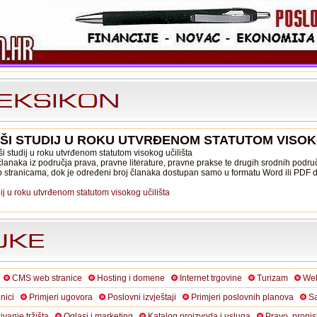
ŠI STUDIJ U ROKU UTVRĐENOM STATUTOM VISOK
ši studij u roku utvrđenom statutom visokog učilišta
lanaka iz područja prava, pravne literature, pravne prakse te drugih srodnih područ
b stranicama, dok je određeni broj članaka dostupan samo u formatu Word ili PDF
ij u roku utvrđenom statutom visokog učilišta
CMS web stranice
Hosting i domene
Internet trgovine
Turizam
Web
nici
Primjeri ugovora
Poslovni izvještaji
Primjeri poslovnih planova
Sa
živanje tržišta
Oglasi i marketing
Katalog proizvoda i usluga
Pravo, propis