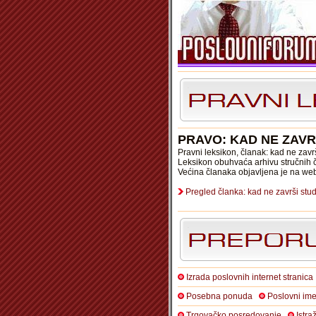
PRAVO: KAD NE ZAVR
Pravni leksikon, članak: kad ne zavr
Leksikon obuhvaća arhivu stručnih č
Većina članaka objavljena je na we
Pregled članka: kad ne završi stud
Izrada poslovnih internet stranica
Posebna ponuda
Poslovni ime
Trgovačko posredovanje
Istra