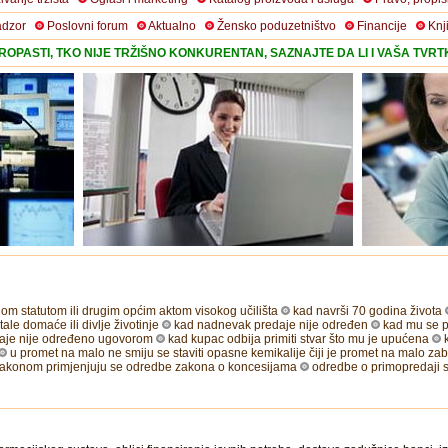
adzor
Poslovni forum
Aktualno
Žensko poduzetništvo
Financije
Knj
OPASTI, TKO NIJE TRŽIŠNO KONKURENTAN, SAZNAJTE DA LI I VAŠA TVR
nom statutom ili drugim općim aktom visokog učilišta
kad navrši 70 godina života
ale domaće ili divlje životinje
kad nadnevak predaje nije određen
kad mu se p
daje nije određeno ugovorom
kad kupac odbija primiti stvar što mu je upućena
u promet na malo ne smiju se staviti opasne kemikalije čiji je promet na malo zab
 zakonom primjenjuju se odredbe zakona o koncesijama
odredbe o primopredaji 