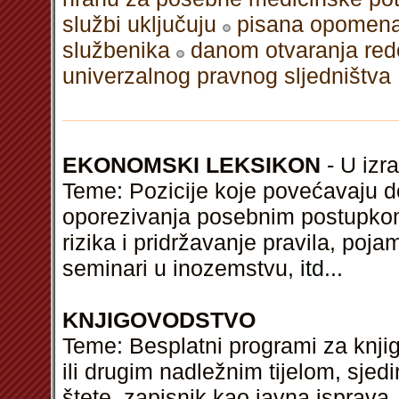
službi uključuju
pisana opomena
službenika
danom otvaranja red
univerzalnog pravnog sljedništva
EKONOMSKI LEKSIKON
- U izra
Teme: Pozicije koje povećavaju do
oporezivanja posebnim postupkom, 
rizika i pridržavanje pravila, poj
seminari u inozemstvu,
itd
...
KNJIGOVODSTVO
Teme: Besplatni programi za knji
ili drugim nadležnim tijelom, sje
štete, zapisnik kao javna isprava