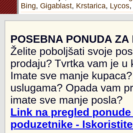
Bing
,
Gigablast
,
Krstarica
,
Lycos
POSEBNA PONUDA ZA
Želite poboljšati svoje po
prodaju? Tvrtka vam je u k
Imate sve manje kupaca? 
uslugama? Opada vam pr
imate sve manje posla?
Link na pregled ponude 
poduzetnike - Iskoristit