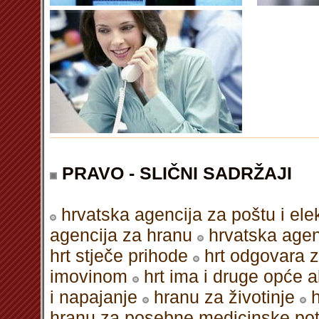
PRAVO - SLIČNI SADRŽAJI
hrvatska agencija za poštu i el
agencija za hranu
hrvatska agen
hrt stječe prihode
hrt odgovara 
imovinom
hrt ima i druge opće 
i napajanje
hranu za životinje
hranu za posebne medicinske po