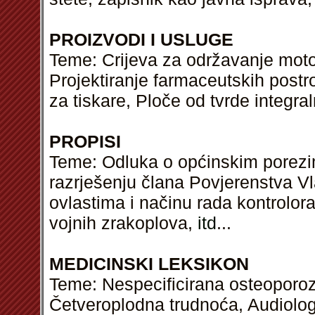
PROIZVODI I USLUGE
Teme: Crijeva za održavanje motorn
Projektiranje farmaceutskih postr
za tiskare, Ploče od tvrde integr
PROPISI
Teme: Odluka o općinskim porez
razrješenju člana Povjerenstva Vl
ovlastima i načinu rada kontrolor
vojnih zrakoplova,
itd
...
MEDICINSKI LEKSIKON
Teme: Nespecificirana osteoporoz
Četveroplodna trudnoća, Audiolo