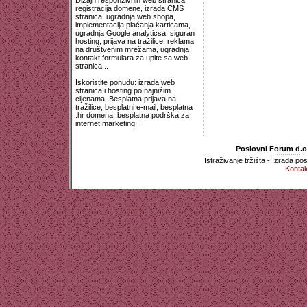
Dizajn responzivnih web stranica,
registracija domene, izrada CMS
stranica, ugradnja web shopa,
implementacija plaćanja karticama,
ugradnja Google analyticsa, siguran
hosting, prijava na tražilice, reklama
na društvenim mrežama, ugradnja
kontakt formulara za upite sa web
stranica...
Iskoristite ponudu: izrada web
stranica i hosting po najnižim
cijenama. Besplatna prijava na
tražilice, besplatni e-mail, besplatna
.hr domena, besplatna podrška za
internet marketing...
Poslovni Forum d.o.
Istraživanje tržišta - Izrada p
Kontak