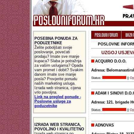
POSEBNA PONUDA ZA
PODUZETNIKE
POSLOVNE INFORM
Želite poboljšati svoje
poslovanje, povećati
UZGOJ USJEVA
prodaju? Imate sve manje
kupaca? Slaba je potražnja
ACQUIRO D.O.O.
za vašim uslugama? Opada
vam promet i dobit? Svakim
Adresa: Belomanastirsk
danom imate sve manje
Status:
||
Opš
posla? Provjerite ponudu
naših marketing usluga.
Izrada web stranica, cijena
vrlo povoljna.
ADAM I SINOVI D.O.
Link na pregled ponude -
Poslovne usluge za
Adresa: 121. brigade H
poduzetnike
Status:
||
Opš
IZRADA WEB STRANICA,
ADNOVAS
POVOLJNO I KVALITETNO
Izrada web stranica po