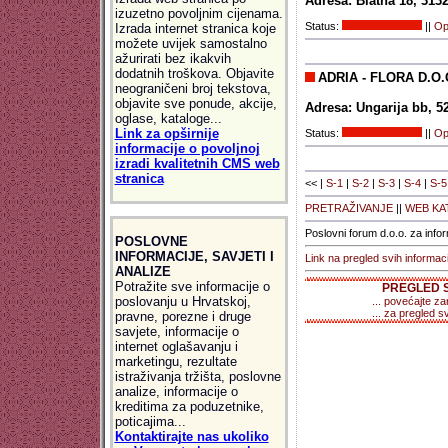
Adresa: Blatna 18, 3132
izuzetno povoljnim cijenama.
Status:
||
Opš
Izrada internet stranica koje
možete uvijek samostalno
ažurirati bez ikakvih
dodatnih troškova. Objavite
ADRIA - FLORA D.O.
neograničeni broj tekstova,
objavite sve ponude, akcije,
Adresa: Ungarija bb, 
oglase, kataloge...
Link za opširnije
Status:
||
Opš
informacije o povoljnoj
izradi kvalitetnih CMS web
stranica
<< |
S-1
|
S-2
|
S-3
|
S-4
|
S-5
PRETRAŽIVANJE
||
WEB KA
Poslovni forum d.o.o. za info
POSLOVNE
INFORMACIJE, SAVJETI I
Link na pregled svih informac
ANALIZE
Potražite sve informacije o
PREGLED S
poslovanju u Hrvatskoj,
... povećajte za
... za pregled sv
pravne, porezne i druge
savjete, informacije o
internet oglašavanju i
marketingu, rezultate
istraživanja tržišta, poslovne
analize, informacije o
kreditima za poduzetnike,
poticajima...
Kontaktirajte nas ukoliko