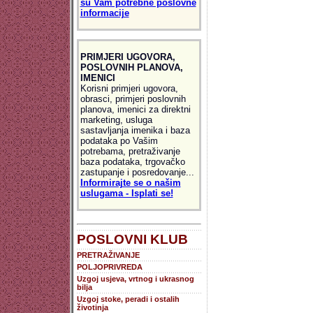
su Vam potrebne poslovne
informacije
PRIMJERI UGOVORA,
POSLOVNIH PLANOVA,
IMENICI
Korisni primjeri ugovora,
obrasci, primjeri poslovnih
planova, imenici za direktni
marketing, usluga
sastavljanja imenika i baza
podataka po Vašim
potrebama, pretraživanje
baza podataka, trgovačko
zastupanje i posredovanje...
Informirajte se o našim
uslugama - Isplati se!
POSLOVNI KLUB
PRETRAŽIVANJE
POLJOPRIVREDA
Uzgoj usjeva, vrtnog i ukrasnog
bilja
Uzgoj stoke, peradi i ostalih
životinja