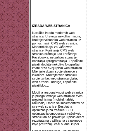
IZRADA WEB STRANICA
Naručite izradu modernih web
stranica. U svega nekoliko minuta,
kreirajte vrhunsku web stranicu uz
pomoć naših CMS web stranica.
Moderni dizajni za Vaše web
stranice. Korištenje CMS web
stranica slično je kao korištenje
Facebooka, ne zahtjeva znanje
kodiranja i programiranja. Započnite
pisati, dodajte nekoliko fotografija i
imate brzo svoju prvu web stranicu.
Mijenjajte dizajn svoje stranice s
lakoćom. Kreirajte web stranicu
svoje tvrtke, web stranicu obrta,
web stranicu udruge, započnite
pisati blog...
Mobilna responzivnost web stranica
je prilagođavanje web stranice svim
preglednicima (mobitel, tablet,
računalo) i mora se implementirati na
sve web stranice. Besplatna
optimizacija za tražilice; SEO
optimizacija omogućava vašoj web
stranici da se prikazuje u prvih deset
rezultata na tražilicama za pojmove
koje pretražuju vaši budući kupci.