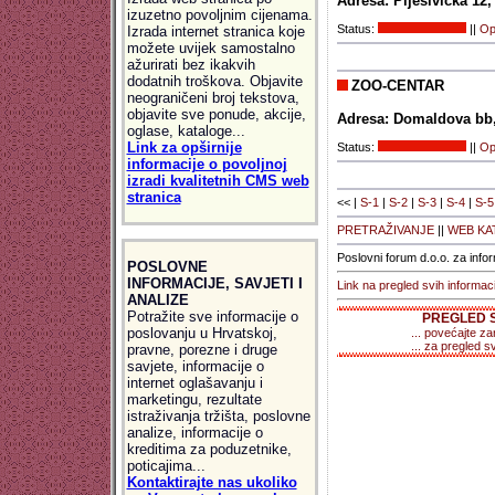
Adresa: Plješivička 12
izuzetno povoljnim cijenama.
Status:
||
Opš
Izrada internet stranica koje
možete uvijek samostalno
ažurirati bez ikakvih
dodatnih troškova. Objavite
ZOO-CENTAR
neograničeni broj tekstova,
objavite sve ponude, akcije,
Adresa: Domaldova bb,
oglase, kataloge...
Link za opširnije
Status:
||
Opš
informacije o povoljnoj
izradi kvalitetnih CMS web
stranica
<< |
S-1
|
S-2
|
S-3
|
S-4
|
S-5
PRETRAŽIVANJE
||
WEB KA
Poslovni forum d.o.o. za info
POSLOVNE
INFORMACIJE, SAVJETI I
Link na pregled svih informac
ANALIZE
Potražite sve informacije o
PREGLED S
poslovanju u Hrvatskoj,
... povećajte za
... za pregled sv
pravne, porezne i druge
savjete, informacije o
internet oglašavanju i
marketingu, rezultate
istraživanja tržišta, poslovne
analize, informacije o
kreditima za poduzetnike,
poticajima...
Kontaktirajte nas ukoliko