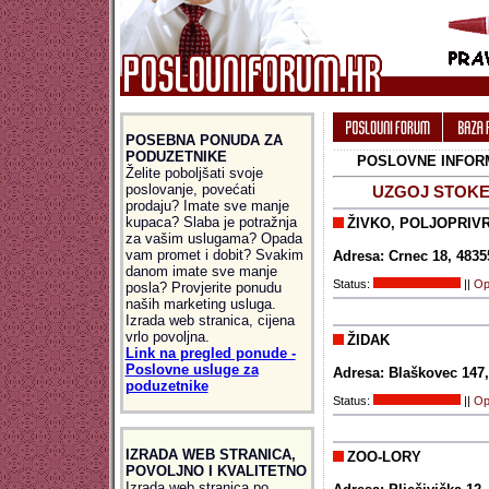
POSEBNA PONUDA ZA
PODUZETNIKE
POSLOVNE INFORM
Želite poboljšati svoje
poslovanje, povećati
UZGOJ STOKE,
prodaju? Imate sve manje
kupaca? Slaba je potražnja
ŽIVKO, POLJOPRIV
za vašim uslugama? Opada
vam promet i dobit? Svakim
Adresa: Crnec 18, 4835
danom imate sve manje
Status:
||
Opš
posla? Provjerite ponudu
naših marketing usluga.
Izrada web stranica, cijena
vrlo povoljna.
ŽIDAK
Link na pregled ponude -
Poslovne usluge za
Adresa: Blaškovec 147,
poduzetnike
Status:
||
Opš
IZRADA WEB STRANICA,
ZOO-LORY
POVOLJNO I KVALITETNO
Izrada web stranica po