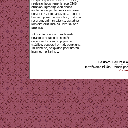
Dizajn responzivnih web stranica,
registracija domene, izrada CMS
stranica, ugradnja web shopa,
implementacija plaćanja karticama,
ugradnja Google analyticsa, siguran
hosting, prijava na tražilice, reklama
na društvenim mrežama, ugradnja
kontakt formulara za upite sa web
stranica...
Iskoristite ponudu: izrada web
stranica i hosting po najnižim
cijenama. Besplatna prijava na
tražilice, besplatni e-mail, besplatna
.hr domena, besplatna podrška za
internet marketing...
Poslovni Forum d.o.
Istraživanje tržišta - Izrada p
Kontak