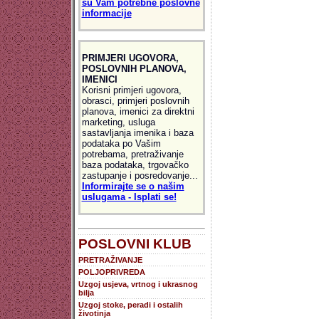
su Vam potrebne poslovne
informacije
PRIMJERI UGOVORA,
POSLOVNIH PLANOVA,
IMENICI
Korisni primjeri ugovora,
obrasci, primjeri poslovnih
planova, imenici za direktni
marketing, usluga
sastavljanja imenika i baza
podataka po Vašim
potrebama, pretraživanje
baza podataka, trgovačko
zastupanje i posredovanje...
Informirajte se o našim
uslugama - Isplati se!
POSLOVNI KLUB
PRETRAŽIVANJE
POLJOPRIVREDA
Uzgoj usjeva, vrtnog i ukrasnog
bilja
Uzgoj stoke, peradi i ostalih
životinja