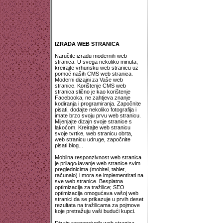
IZRADA WEB STRANICA
Naručite izradu modernih web
stranica. U svega nekoliko minuta,
kreirajte vrhunsku web stranicu uz
pomoć naših CMS web stranica.
Moderni dizajni za Vaše web
stranice. Korištenje CMS web
stranica slično je kao korištenje
Facebooka, ne zahtjeva znanje
kodiranja i programiranja. Započnite
pisati, dodajte nekoliko fotografija i
imate brzo svoju prvu web stranicu.
Mijenjajte dizajn svoje stranice s
lakoćom. Kreirajte web stranicu
svoje tvrtke, web stranicu obrta,
web stranicu udruge, započnite
pisati blog...
Mobilna responzivnost web stranica
je prilagođavanje web stranice svim
preglednicima (mobitel, tablet,
računalo) i mora se implementirati na
sve web stranice. Besplatna
optimizacija za tražilice; SEO
optimizacija omogućava vašoj web
stranici da se prikazuje u prvih deset
rezultata na tražilicama za pojmove
koje pretražuju vaši budući kupci.