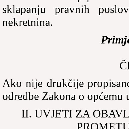
sklapanju pravnih poslo
nekretnina.
Primj
Č
Ako nije drukčije propisa
odredbe Zakona o općemu 
II. UVJETI ZA OBA
PROMETU