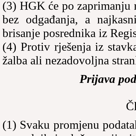
(3) HGK će po zaprimanju r
bez odgađanja, a najkasn
brisanje posrednika iz Regis
(4) Protiv rješenja iz stav
žalba ali nezadovoljna stra
Prijava pod
Č
(1) Svaku promjenu podatak