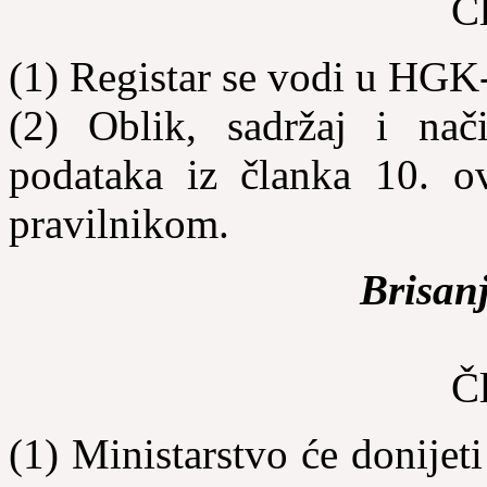
Č
(1) Registar se vodi u HGK
(2) Oblik, sadržaj i nač
podataka iz članka 10. o
pravilnikom.
Brisanj
Č
(1) Ministarstvo će donijeti