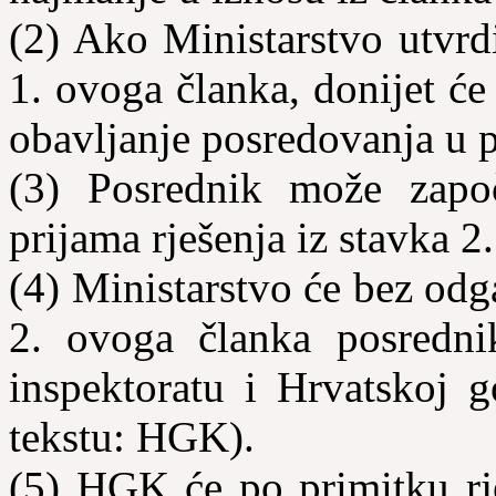
(2) Ako Ministarstvo utvrdi
1. ovoga članka, donijet će
obavljanje posredovanja u 
(3) Posrednik može započ
prijama rješenja iz stavka 2
(4) Ministarstvo će bez odga
2. ovoga članka posredni
inspektoratu i Hrvatskoj 
tekstu: HGK).
(5) HGK će po primitku rje