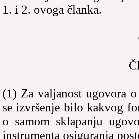
1. i 2. ovoga članka.
Č
(1) Za valjanost ugovora o
se izvršenje bilo kakvog f
o samom sklapanju ugovor
instrumenta osiguranja post