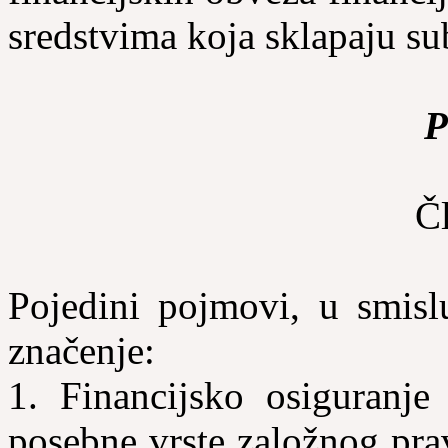
sredstvima koja sklapaju sub
P
Č
Pojedini pojmovi, u smisl
značenje:
1. Financijsko osiguranje
posebne vrste založnog pra