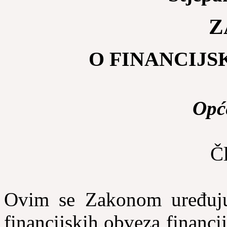
Z
O FINANCIJ
Opć
Č
Ovim se Zakonom uređuju 
financijskih obveza financ