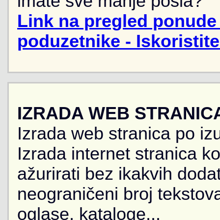
imate sve manje posla?
Link na pregled ponude 
poduzetnike - Iskoristit
IZRADA WEB STRANIC
Izrada web stranica po iz
Izrada internet stranica 
ažurirati bez ikakvih doda
neograničeni broj tekstova
oglase, kataloge...