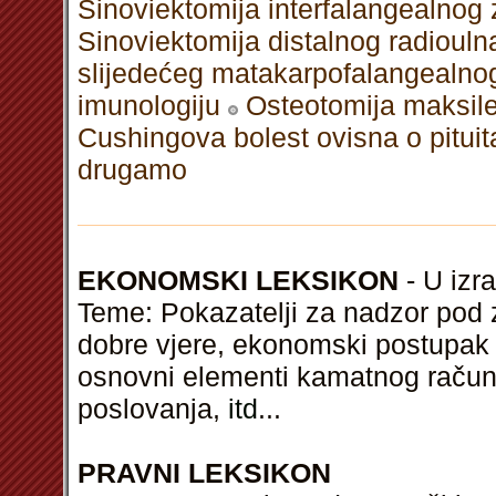
Sinoviektomija interfalangealnog
Sinoviektomija distalnog radioul
slijedećeg matakarpofalangealno
imunologiju
Osteotomija maksile
Cushingova bolest ovisna o pituita
drugamo
EKONOMSKI LEKSIKON
- U izra
Teme: Pokazatelji za nadzor pod 
dobre vjere, ekonomski postupak v
osnovni elementi kamatnog račun
poslovanja,
itd
...
PRAVNI LEKSIKON