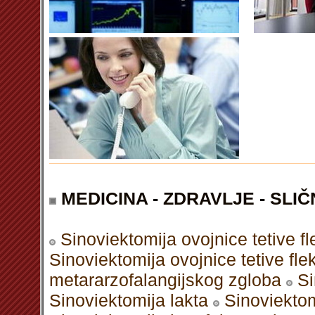
MEDICINA - ZDRAVLJE - SLIČ
Sinoviektomija ovojnice tetive fl
Sinoviektomija ovojnice tetive fle
metararzofalangijskog zgloba
Si
Sinoviektomija lakta
Sinoviekto