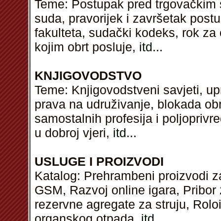
Teme: Postupak pred trgovačkim 
suda, pravorijek i završetak post
fakulteta, sudački kodeks, rok za 
kojim obrt posluje,
itd
...
KNJIGOVODSTVO
Teme: Knjigovodstveni savjeti, up
prava na udruživanje, blokada obr
samostalnih profesija i poljopriv
u dobroj vjeri,
itd
...
USLUGE I PROIZVODI
Katalog: Prehrambeni proizvodi z
GSM, Razvoj online igara, Pribor 
rezervne agregate za struju, Rolo
organskog otpada,
itd
...