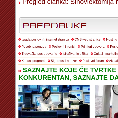
Pregled članka: Sinoviektomija
Izrada poslovnih internet stranica
CMS web stranice
Hosting
Posebna ponuda
Poslovni imenici
Primjeri ugovora
Poslo
Trgovačko posredovanje
Istraživanje tržišta
Oglasi i marketi
Korisni programi
Sigurnost i nadzor
Poslovni forum
Aktua
SAZNAJTE KOJE ĆE TVRTKE 
KONKURENTAN, SAZNAJTE DA 