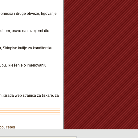
prinosa i druge obveze, trgovanje
sobom, pravo na razmjerni dio
, Sklopive kutije za konditorsku
lubu, Rješenje o imenovanju
, izrada web stranica za tiskare, za
oo
,
Yebol