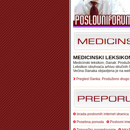
MEDICINSKI LEKSIK
Medicinski leksikon, članak: Produ
Leksikon obuhvaća arhivu stručnih čl
Većina članaka objavljena je na we
Pregled članka: Produženo drugo
Izrada poslovnih internet stranica
Posebna ponuda
Poslovni ime
Trgovačko posredovanje
Istra