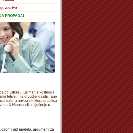
igovodstvo
TKA PROPADA!
a po Gilliesu (uzimanje kostnog i
nje tetive, nije drugdje klasificirano
cemakera novog sfinktera gracilisa
vrata
Hipospadija, liječenje u
ja capm i apt modela, argumenti za