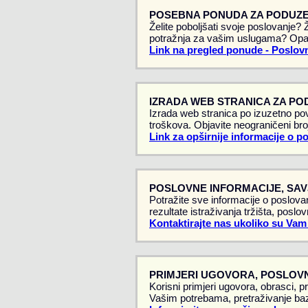
POSEBNA PONUDA ZA PODUZE
Želite poboljšati svoje poslovanje?
potražnja za vašim uslugama? Opa
Link na pregled ponude - Poslovn
IZRADA WEB STRANICA ZA PO
Izrada web stranica po izuzetno pov
troškova. Objavite neograničeni broj
Link za opširnije informacije o p
POSLOVNE INFORMACIJE, SAVJ
Potražite sve informacije o poslovan
rezultate istraživanja tržišta, poslo
Kontaktirajte nas ukoliko su Vam
PRIMJERI UGOVORA, POSLOVN
Korisni primjeri ugovora, obrasci, p
Vašim potrebama, pretraživanje baz