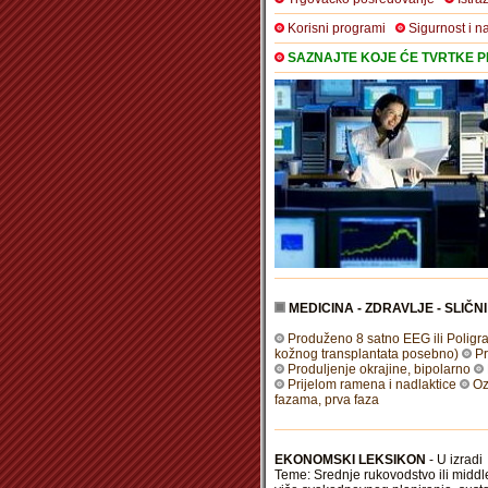
Korisni programi
Sigurnost i n
SAZNAJTE KOJE ĆE TVRTKE PR
MEDICINA - ZDRAVLJE - SLIČN
Produženo 8 satno EEG ili Poligra
kožnog transplantata posebno)
Pr
Produljenje okrajine, bipolarno
Prijelom ramena i nadlaktice
Oz
fazama, prva faza
EKONOMSKI LEKSIKON
- U izradi
Teme: Srednje rukovodstvo ili middl