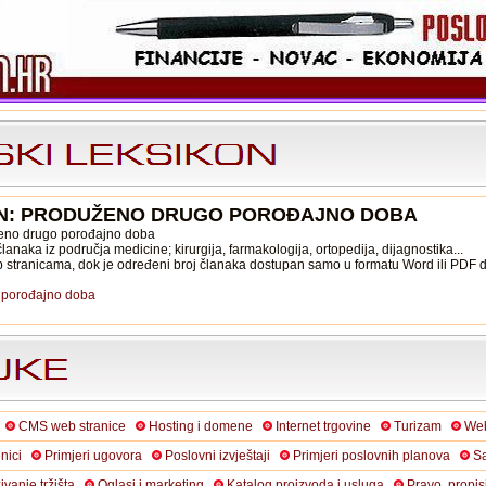
ON: PRODUŽENO DRUGO POROĐAJNO DOBA
ženo drugo porođajno doba
anaka iz područja medicine; kirurgija, farmakologija, ortopedija, dijagnostika...
b stranicama, dok je određeni broj članaka dostupan samo u formatu Word ili PDF
 porođajno doba
CMS web stranice
Hosting i domene
Internet trgovine
Turizam
Web
nici
Primjeri ugovora
Poslovni izvještaji
Primjeri poslovnih planova
Sa
živanje tržišta
Oglasi i marketing
Katalog proizvoda i usluga
Pravo, propis