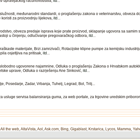
av upravljačkog računovodstva,
itd
...
lužnosti, međunarodni standardi, o proglašenju zakona o veterinarstvu, obveza do
koristi za proizvodnju lijekova,
itd
...
vodstvo, obveza predaje isprava koje prate proizvod, sklapanje ugovora sa samim 
stoji u činjenju, odlučivanje pregovaračkog odbora,
itd
...
praškaste materijale, Brzi zamrzivači, Rotacijske klipne pumpe za kemijsku industriju
epila osjetljiva na pritisak,
itd
...
ne slobodno ugovorene najamnine, Odluka o proglašenju Zakona o Hrvatskom autok
tske uprave, Odluka o razrješenju Ane Sinković,
itd
...
 Posedarje, Zadar, Vrbanja, Tuhelj, Legrad, Bol, Trilj...
 za usluge servisa balansiranja guma, za web portale, za trgovine uredskim priborom
,
All the web
,
AltaVista
,
Aol
,
Ask.com
,
Bing
,
Gigablast
,
Krstarica
,
Lycos
,
Mamma
,
Yah