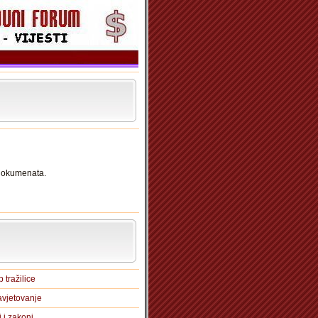
 dokumenata.
 tražilice
vjetovanje
i i zakoni