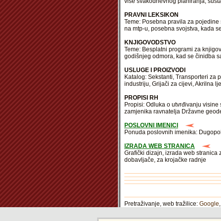
više svakodnevnog planiranja, sust
PRAVNI LEKSIKON
Teme: Posebna pravila za pojedine s
na mtp-u, posebna svojstva, kada se 
KNJIGOVODSTVO
Teme: Besplatni programi za knjigo
godišnjeg odmora, kad se činidba sa
USLUGE I PROIZVODI
Katalog: Sekstanti, Transporteri za 
industriju, Grijači za cijevi, Akrilna lj
PROPISI RH
Propisi: Odluka o utvrđivanju visi
zamjenika ravnatelja Državne geode
POSLOVNI IMENICI
Ponuda poslovnih imenika: Dugopolje,
IZRADA WEB STRANICA
Grafički dizajn, izrada web stranica
dobavljače, za krojačke radnje
Pretraživanje, web tražilice:
Google