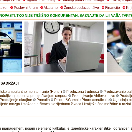
adzor
Poslovni forum
Aktualno
Žensko poduzetništvo
Financije
Knj
OPASTI, TKO NIJE TRŽIŠNO KONKURENTAN, SAZNAJTE DA LI I VAŠA TVR
I SADRŽAJI
fsko ambulantno monitoriranje (Holter)
Produžena trudnoća
Produžavanje palc
oduljivanje penisa premještanjem corpora
Produljivanje Ahilove tetive
Produlje
Produljenje okrajine
Proculin
Procter&Gamble Pharmaceuticals
Ugradnja pa
ljede mozga i moždanih živaca s ozljedama živaca i kralježnične moždine u razini 
e management, pojam i elementi kalkulacije, zajedničke karakteristike i ograničen