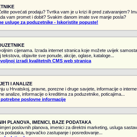
TNIKE
 Želite povećati prodaju? Tvrtka vam je u krizi ili pred zatvaranjem? 
da vam promet i dobit? Svakim danom imate sve manje posla?
e usluge za poduzetnike - Iskoristite popuste!
DUZETNIKE
oljnim cijenama. Izrada internet stranica koje možete uvijek samostal
 tekstova, objavite sve ponude, akcije, oglase, kataloge...
ovoljnoj izradi kvalitetnih CMS web stranica
ETI I ANALIZE
ju u Hrvatskoj, pravne, porezne i druge savjete, informacije o intern
vne analize, informacije o kreditima za poduzetnike, poticajima...
 potrebne poslovne informacije
IH PLANOVA, IMENICI, BAZE PODATAKA
rimjeri poslovnih planova, imenici za direktni marketing, usluga sasta
a podataka, trgovačko zastupanje i posredovanje...