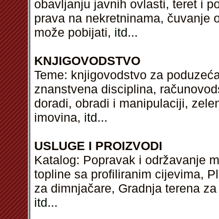
obavljanju javnih ovlasti, teret i
prava na nekretninama, čuvanje 
može pobijati,
itd
...
KNJIGOVODSTVO
Teme: knjigovodstvo za poduzeća
znanstvena disciplina, računovods
doradi, obradi i manipulaciji, zele
imovina,
itd
...
USLUGE I PROIZVODI
Katalog: Popravak i održavanje me
topline sa profiliranim cijevima, P
za dimnjačare, Gradnja terena za j
itd
...