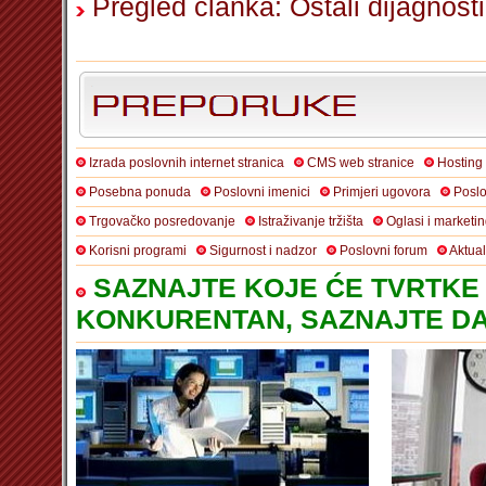
Pregled članka: Ostali dijagnosti
Izrada poslovnih internet stranica
CMS web stranice
Hosting
Posebna ponuda
Poslovni imenici
Primjeri ugovora
Poslo
Trgovačko posredovanje
Istraživanje tržišta
Oglasi i marketi
Korisni programi
Sigurnost i nadzor
Poslovni forum
Aktua
SAZNAJTE KOJE ĆE TVRTKE 
KONKURENTAN, SAZNAJTE DA 