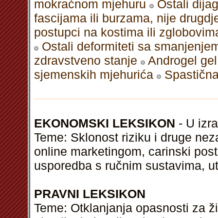
mokraćnom mjehuru
Ostali dija
fascijama ili burzama, nije drugdje
postupci na kostima ili zglobovima
Ostali deformiteti sa smanjenj
zdravstveno stanje
Androgel gel
sjemenskih mjehurića
Spastična
EKONOMSKI LEKSIKON
- U izra
Teme: Sklonost riziku i druge neza
online marketingom, carinski post
usporedba s ručnim sustavima, ut
PRAVNI LEKSIKON
Teme: Otklanjanja opasnosti za živ