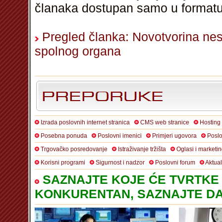
članaka dostupan samo u format
Pregled članka: Novotvorina nes
spolnog organa
Izrada poslovnih internet stranica
CMS web stranice
Hosting
Posebna ponuda
Poslovni imenici
Primjeri ugovora
Poslo
Trgovačko posredovanje
Istraživanje tržišta
Oglasi i marketi
Korisni programi
Sigurnost i nadzor
Poslovni forum
Aktua
SAZNAJTE KOJE ĆE TVRTKE 
KONKURENTAN, SAZNAJTE DA 