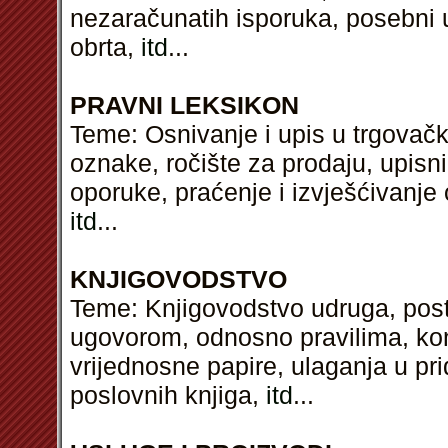
nezaračunatih isporuka, posebni u
obrta,
itd
...
PRAVNI LEKSIKON
Teme: Osnivanje i upis u trgovački
oznake, ročište za prodaju, upisni
oporuke, praćenje i izvješćivanje 
itd
...
KNJIGOVODSTVO
Teme: Knjigovodstvo udruga, post
ugovorom, odnosno pravilima, kon
vrijednosne papire, ulaganja u p
poslovnih knjiga,
itd
...