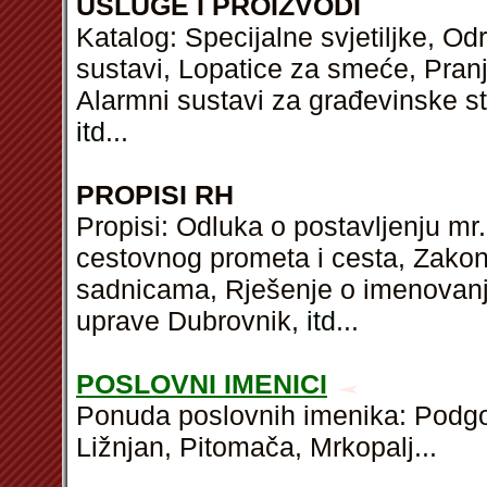
USLUGE I PROIZVODI
Katalog: Specijalne svjetiljke, O
sustavi, Lopatice za smeće, Pranj
Alarmni sustavi za građevinske str
itd
...
PROPISI RH
Propisi: Odluka o postavljenju mr.
cestovnog prometa i cesta, Zak
sadnicama, Rješenje o imenovanj
uprave Dubrovnik,
itd
...
POSLOVNI IMENICI
Ponuda poslovnih imenika: Podgor
Ližnjan, Pitomača, Mrkopalj...