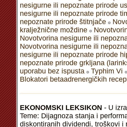
nesigurne ili nepoznate prirode u
nesigurne ili nepoznate prirode t
nepoznate prirode štitnjače
Novo
kralježnične moždine
Novotvorin
Novotvorina nesigurne ili nepozna
Novotvorina nesigurne ili nepoznat
nesigurne ili nepoznate prirode hi
nepoznate prirode grkljana (larink
uporabu bez ispusta
Typhim Vi
Blokatori betaadrenergičkih recep
EKONOMSKI LEKSIKON
- U izra
Teme: Dijagnoza stanja i perform
diskontiranih dividendi, troškovi 