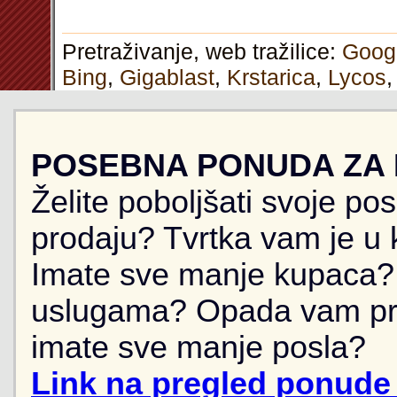
Pretraživanje, web tražilice:
Goog
Bing
,
Gigablast
,
Krstarica
,
Lycos
POSEBNA PONUDA ZA
Želite poboljšati svoje po
prodaju? Tvrtka vam je u k
Imate sve manje kupaca? 
uslugama? Opada vam pr
imate sve manje posla?
Link na pregled ponude 