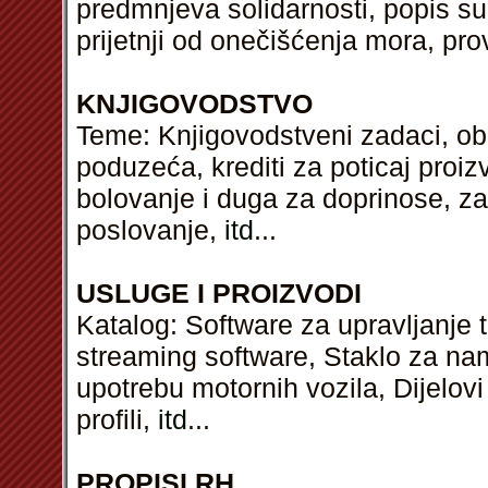
predmnjeva solidarnosti, popis sud
prijetnji od onečišćenja mora, pr
KNJIGOVODSTVO
Teme: Knjigovodstveni zadaci, ob
poduzeća, krediti za poticaj proi
bolovanje i duga za doprinose, z
poslovanje,
itd
...
USLUGE I PROIZVODI
Katalog: Software za upravljanje 
streaming software, Staklo za na
upotrebu motornih vozila, Dijelov
profili,
itd
...
PROPISI RH