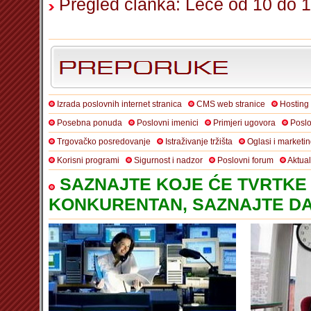
Pregled članka: Leće od 10 do 13
Izrada poslovnih internet stranica
CMS web stranice
Hosting
Posebna ponuda
Poslovni imenici
Primjeri ugovora
Poslo
Trgovačko posredovanje
Istraživanje tržišta
Oglasi i marketi
Korisni programi
Sigurnost i nadzor
Poslovni forum
Aktua
SAZNAJTE KOJE ĆE TVRTKE 
KONKURENTAN, SAZNAJTE DA 