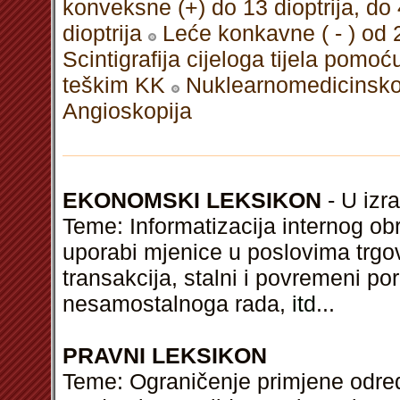
konveksne (+) do 13 dioptrija, do 
dioptrija
Leće konkavne ( - ) od 2
Scintigrafija cijeloga tijela pomoću
teškim KK
Nuklearnomedicinsko 
Angioskopija
EKONOMSKI LEKSIKON
- U izra
Teme: Informatizacija internog o
uporabi mjenice u poslovima trgo
transakcija, stalni i povremeni po
nesamostalnoga rada,
itd
...
PRAVNI LEKSIKON
Teme: Ograničenje primjene odred