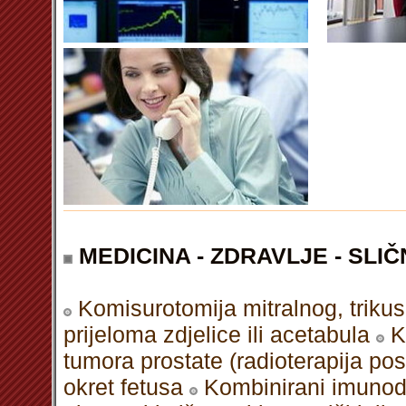
MEDICINA - ZDRAVLJE - SLIČ
Komisurotomija mitralnog, triku
prijeloma zdjelice ili acetabula
K
tumora prostate (radioterapija po
okret fetusa
Kombinirani imunode