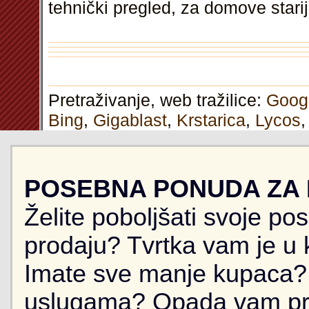
tehnički pregled, za domove star
Pretraživanje, web tražilice:
Goog
Bing
,
Gigablast
,
Krstarica
,
Lycos
POSEBNA PONUDA ZA
Želite poboljšati svoje po
prodaju? Tvrtka vam je u k
Imate sve manje kupaca? 
uslugama? Opada vam pr