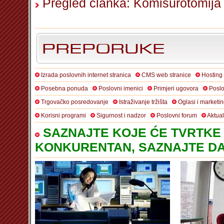
Pregled članka: Komisurotomija
Izrada poslovnih internet stranica
CMS web stranice
Hosting
Posebna ponuda
Poslovni imenici
Primjeri ugovora
Poslo
Trgovačko posredovanje
Istraživanje tržišta
Oglasi i marketi
Korisni programi
Sigurnost i nadzor
Poslovni forum
Aktua
SAZNAJTE KOJE ĆE TVRTKE 
KONKURENTAN, SAZNAJTE DA 