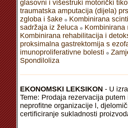
glasovni i višestruki motorički tiko
traumatska amputacija (dijela) prs
zgloba i šake
Kombinirana scinti
sadržaja iz želuca
Kombinirana r
Kombinirana rehabilitacija i detok
proksimalna gastrektomija s ez
imunoproliferativne bolesti
Zamje
Spondiloliza
EKONOMSKI LEKSIKON
- U izra
Teme: Prodaja rezervacija putem 
neprofitne organizacije l, djelomi
certificiranje sukladnosti proizvod