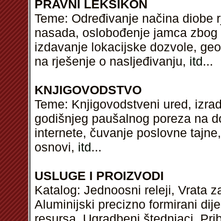
PRAVNI LEKSIKON
Teme: Određivanje načina diobe rj
nasada, oslobođenje jamca zbog g
izdavanje lokacijske dozvole, ge
na rješenje o nasljeđivanju,
itd
...
KNJIGOVODSTVO
Teme: Knjigovodstveni ured, izrad
godišnjeg paušalnog poreza na d
internete, čuvanje poslovne tajne,
osnovi,
itd
...
USLUGE I PROIZVODI
Katalog: Jednoosni releji, Vrata z
Aluminijski precizno formirani dij
resursa, Ugradbeni štednjaci, Pri