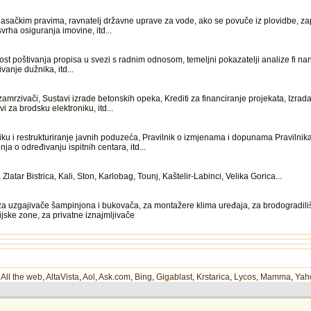
sačkim pravima, ravnatelj državne uprave za vode, ako se povuče iz plovidbe, zapr
, svrha osiguranja imovine,
itd
...
st poštivanja propisa u svezi s radnim odnosom, temeljni pokazatelji analize fi nan
zivanje dužnika,
itd
...
zamrzivači, Sustavi izrade betonskih opeka, Krediti za financiranje projekata, Izrada
ovi za brodsku elektroniku,
itd
...
u i restrukturiranje javnih poduzeća, Pravilnik o izmjenama i dopunama Pravilnik
ja o određivanju ispitnih centara,
itd
...
atar Bistrica, Kali, Ston, Karlobag, Tounj, Kaštelir-Labinci, Velika Gorica...
a za uzgajivače šampinjona i bukovača, za montažere klima uređaja, za brodogradili
ijske zone, za privatne iznajmljivače
,
All the web
,
AltaVista
,
Aol
,
Ask.com
,
Bing
,
Gigablast
,
Krstarica
,
Lycos
,
Mamma
,
Yah