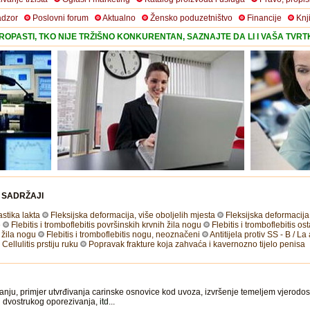
adzor
Poslovni forum
Aktualno
Žensko poduzetništvo
Financije
Knj
OPASTI, TKO NIJE TRŽIŠNO KONKURENTAN, SAZNAJTE DA LI I VAŠA TVR
I SADRŽAJI
stika lakta
Fleksijska deformacija, više oboljelih mjesta
Fleksijska deformacija
e
Flebitis i tromboflebitis površinskih krvnih žila nogu
Flebitis i tromboflebitis ost
 žila nogu
Flebitis i tromboflebitis nogu, neoznačeni
Antitijela protiv SS - B / L
Cellulitis prstiju ruku
Popravak frakture koja zahvaća i kavernozno tijelo penisa
ju, primjer utvrđivanja carinske osnovice kod uvoza, izvršenje temeljem vjerodost
ju dvostrukog oporezivanja,
itd
...