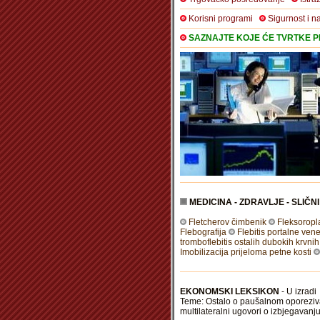
Korisni programi
Sigurnost i n
SAZNAJTE KOJE ĆE TVRTKE PR
MEDICINA - ZDRAVLJE - SLIČN
Fletcherov čimbenik
Fleksoropla
Flebografija
Flebitis portalne ven
tromboflebitis ostalih dubokih krvnih
Imobilizacija prijeloma petne kosti
EKONOMSKI LEKSIKON
- U izradi
Teme: Ostalo o paušalnom oporezivan
multilateralni ugovori o izbjegavan