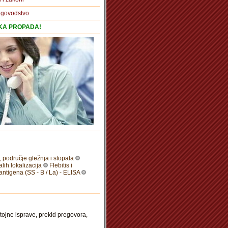
igovodstvo
TKA PROPADA!
, područje gležnja i stopala
alih lokalizacija
Flebitis i
a antigena (SS - B / La) - ELISA
ojne isprave, prekid pregovora,