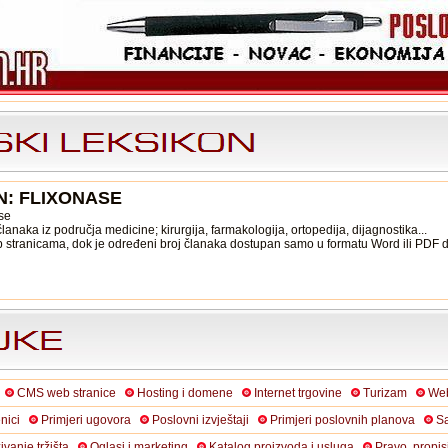
N: FLIXONASE
ase
anaka iz područja medicine; kirurgija, farmakologija, ortopedija, dijagnostika...
b stranicama, dok je određeni broj članaka dostupan samo u formatu Word ili PDF
CMS web stranice
Hosting i domene
Internet trgovine
Turizam
Web
nici
Primjeri ugovora
Poslovni izvještaji
Primjeri poslovnih planova
Sa
živanje tržišta
Oglasi i marketing
Katalog proizvoda i usluga
Pravo, propis