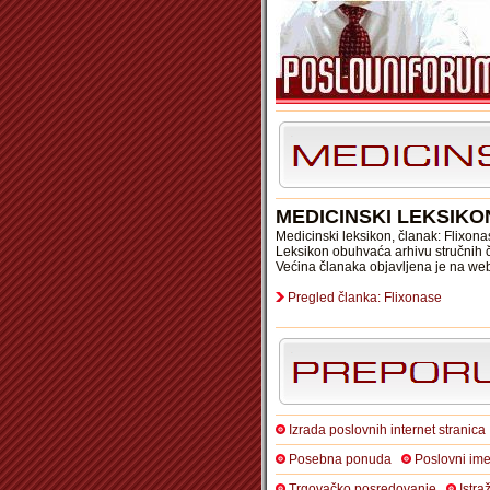
MEDICINSKI LEKSIKO
Medicinski leksikon, članak: Flixon
Leksikon obuhvaća arhivu stručnih čl
Većina članaka objavljena je na we
Pregled članka: Flixonase
Izrada poslovnih internet stranica
Posebna ponuda
Poslovni ime
Trgovačko posredovanje
Istra