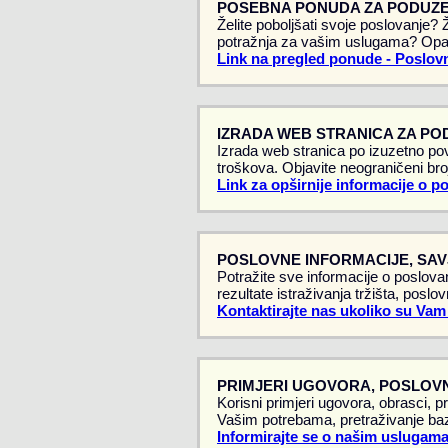
POSEBNA PONUDA ZA PODUZE
Želite poboljšati svoje poslovanje?
potražnja za vašim uslugama? Opa
Link na pregled ponude - Poslovn
IZRADA WEB STRANICA ZA PO
Izrada web stranica po izuzetno pov
troškova. Objavite neograničeni broj
Link za opširnije informacije o p
POSLOVNE INFORMACIJE, SAVJ
Potražite sve informacije o poslovan
rezultate istraživanja tržišta, poslo
Kontaktirajte nas ukoliko su Vam
PRIMJERI UGOVORA, POSLOVN
Korisni primjeri ugovora, obrasci, p
Vašim potrebama, pretraživanje baz
Informirajte se o našim uslugama -