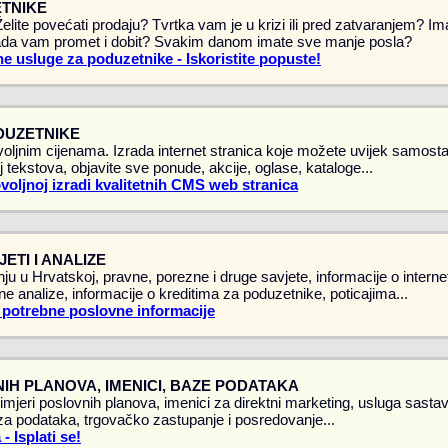
TNIKE
 Želite povećati prodaju? Tvrtka vam je u krizi ili pred zatvaranjem? 
da vam promet i dobit? Svakim danom imate sve manje posla?
e usluge za poduzetnike - Iskoristite popuste!
DUZETNIKE
oljnim cijenama. Izrada internet stranica koje možete uvijek samostal
 tekstova, objavite sve ponude, akcije, oglase, kataloge...
ovoljnoj izradi kvalitetnih CMS web stranica
ETI I ANALIZE
ju u Hrvatskoj, pravne, porezne i druge savjete, informacije o intern
vne analize, informacije o kreditima za poduzetnike, poticajima...
 potrebne poslovne informacije
IH PLANOVA, IMENICI, BAZE PODATAKA
rimjeri poslovnih planova, imenici za direktni marketing, usluga sasta
a podataka, trgovačko zastupanje i posredovanje...
 Isplati se!