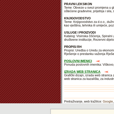
PRAVNI LEKSIKON
Teme: Obveze u svezi promjena u gla
oštećene građevine, prijetnja i sila
KNJIGOVODSTVO
Teme: Knjigovodstvo za d.o.o., dužno
kao vještina, tehnika ili umijeće, po
USLUGE I PROIZVODI
Katalog: Visinska čišćenja, Spiralni 
društvene institucije, Rezervni dijel
PROPISI RH
Propisi: Uredba o Uredu za ekonomik
Rješenje o prestanku važenja Rješen
POSLOVNI IMENICI
Ponuda poslovnih imenika: Viškovo, Zl
IZRADA WEB STRANICA
Grafički dizajn, izrada web stranic
web stranica za kazališta, za industr
Pretraživanje, web tražilice:
Google