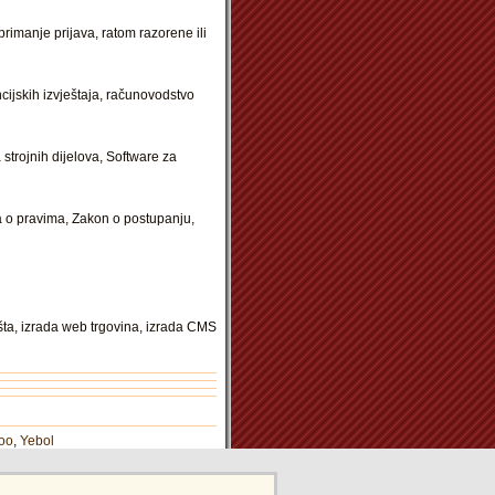
imanje prijava, ratom razorene ili
cijskih izvještaja, računovodstvo
 strojnih dijelova, Software za
a o pravima, Zakon o postupanju,
šta, izrada web trgovina, izrada CMS
oo
,
Yebol