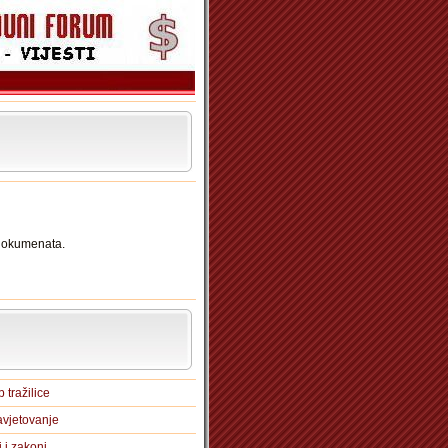
 dokumenata.
 tražilice
vjetovanje
i i zakoni