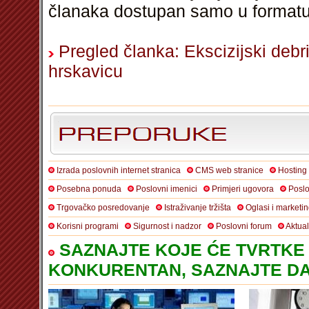
članaka dostupan samo u format
Pregled članka: Ekscizijski debr
hrskavicu
Izrada poslovnih internet stranica
CMS web stranice
Hosting
Posebna ponuda
Poslovni imenici
Primjeri ugovora
Poslo
Trgovačko posredovanje
Istraživanje tržišta
Oglasi i marketi
Korisni programi
Sigurnost i nadzor
Poslovni forum
Aktua
SAZNAJTE KOJE ĆE TVRTKE 
KONKURENTAN, SAZNAJTE DA 