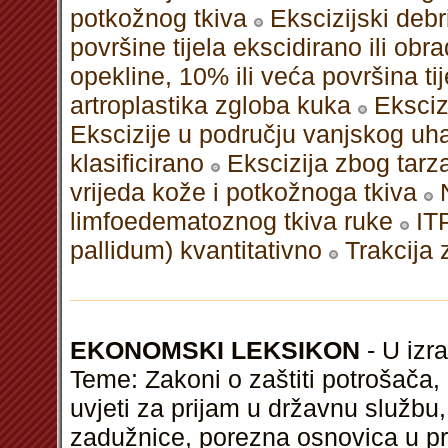
potkožnog tkiva
Ekscizijski deb
površine tijela ekscidirano ili obr
opekline, 10% ili veća površina ti
artroplastika zgloba kuka
Eksciz
Ekscizije u području vanjskog uh
klasificirano
Ekscizija zbog tarza
vrijeda kože i potkožnoga tkiva
limfoedematoznog tkiva ruke
IT
pallidum) kvantitativno
Trakcija 
EKONOMSKI LEKSIKON
- U izra
Teme: Zakoni o zaštiti potrošača,
uvjeti za prijam u državnu službu
zadužnice, porezna osnovica u pr