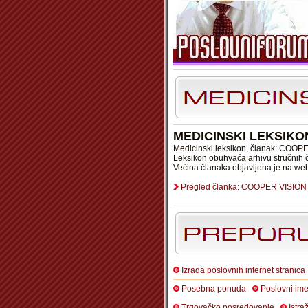
MEDICINSKI LEKSIKO
Medicinski leksikon, članak: COOP
Leksikon obuhvaća arhivu stručnih čl
Većina članaka objavljena je na we
Pregled članka: COOPER VISION
Izrada poslovnih internet stranica
Posebna ponuda
Poslovni ime
Trgovačko posredovanje
Istra