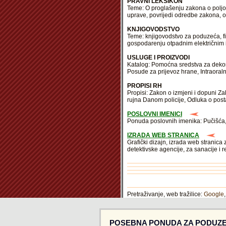
PRAVNI LEKSIKON
Teme: O proglašenju zakona o poljop
uprave, povrijedi odredbe zakona, od
KNJIGOVODSTVO
Teme: knjigovodstvo za poduzeća, fin
gospodarenju otpadnim električnim 
USLUGE I PROIZVODI
Katalog: Pomoćna sredstva za dekorira
Posude za prijevoz hrane, Intraoral
PROPISI RH
Propisi: Zakon o izmjeni i dopuni Z
rujna Danom policije, Odluka o post
POSLOVNI IMENICI
Ponuda poslovnih imenika: Pučišća, S
IZRADA WEB STRANICA
Grafički dizajn, izrada web stranica
detektivske agencije, za sanacije i 
Pretraživanje, web tražilice:
Google
POSEBNA PONUDA ZA PODUZE