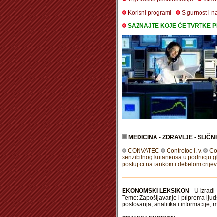
Korisni programi
Sigurnost i n
SAZNAJTE KOJE ĆE TVRTKE PR
MEDICINA - ZDRAVLJE - SLIČN
CONVATEC
Controloc i. v.
Co
senzibilnog kutaneusa u području gl
postupci na tankom i debelom crijev
EKONOMSKI LEKSIKON
- U izradi
Teme: Zapošljavanje i priprema ljuds
poslovanja, analitika i informacije, 