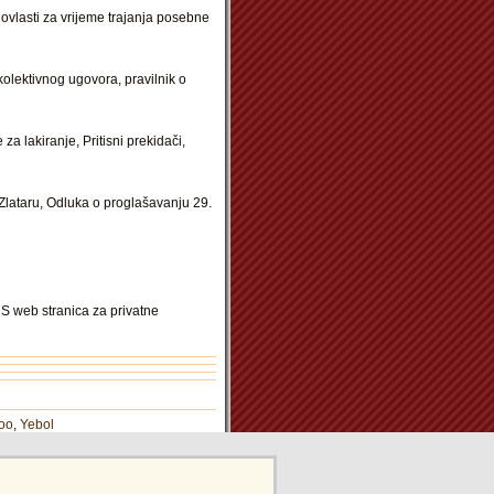
ovlasti za vrijeme trajanja posebne
kolektivnog ugovora, pravilnik o
a lakiranje, Pritisni prekidači,
Zlataru, Odluka o proglašavanju 29.
MS web stranica za privatne
oo
,
Yebol