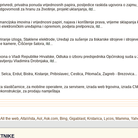
rivredi, privatna ponuda vrijednosnih papira, posljedice raskida ugovora o zajmu, 
govornosti za hranu za životinje, projekt uklanjanja,
itd
...
ancijska imovina i vrijednosni papiri, najava i korištenje prava, vrijeme sklapanja 
i elektroničkim uređajima i opremom, podjela pretporeza,
itd
...
nje izloga, Staklene elektrode, Uređaji za sušenje za tiskarske strojeve i strojeve z
ne kamere, Čišćenje šatora,
itd
...
akona o Vladi Republike Hrvatske, Odluka o izboru predsjednika Općinskog suda u 
avljenju Vladimira Drobnjaka,
itd
...
elca, Erdut, Bistra, Kistanje, Pribislavec, Cestica, Pitomača, Zagreb - Brezovica...
 za slastičarnice, za mobilne operatere, za servisere, izrada web trgovina, izrada C
rekonstrukcije, za prodaju namještaja
,
All the web
,
AltaVista
,
Aol
,
Ask.com
,
Bing
,
Gigablast
,
Krstarica
,
Lycos
,
Mamma
,
Yah
TNIKE