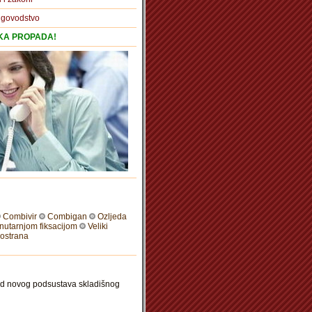
igovodstvo
TKA PROPADA!
Combivir
Combigan
Ozljeda
nutarnjom fiksacijom
Veliki
bostrana
 rad novog podsustava skladišnog