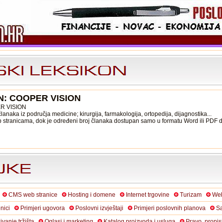
N: COOPER VISION
ER VISION
anaka iz područja medicine; kirurgija, farmakologija, ortopedija, dijagnostika...
b stranicama, dok je određeni broj članaka dostupan samo u formatu Word ili PDF
CMS web stranice
Hosting i domene
Internet trgovine
Turizam
Web
nici
Primjeri ugovora
Poslovni izvještaji
Primjeri poslovnih planova
Sa
živanje tržišta
Oglasi i marketing
Katalog proizvoda i usluga
Pravo, propis