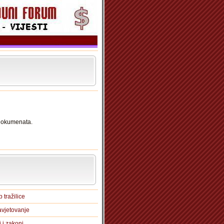
 dokumenata.
 tražilice
vjetovanje
i i zakoni