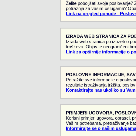
Želite poboljšati svoje poslovanje?
potražnja za vašim uslugama? Opa
Link na pregled ponude - Poslovn
IZRADA WEB STRANICA ZA PO
Izrada web stranica po izuzetno pov
troškova. Objavite neograničeni broj
Link za opširnije informacije o p
POSLOVNE INFORMACIJE, SAVJ
Potražite sve informacije o poslovan
rezultate istraživanja tržišta, poslo
Kontaktirajte nas ukoliko su Vam
PRIMJERI UGOVORA, POSLOVN
Korisni primjeri ugovora, obrasci, p
Vašim potrebama, pretraživanje baz
Informirajte se o našim uslugama -