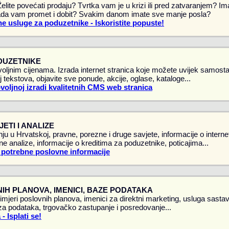
 Želite povećati prodaju? Tvrtka vam je u krizi ili pred zatvaranjem? 
da vam promet i dobit? Svakim danom imate sve manje posla?
e usluge za poduzetnike - Iskoristite popuste!
DUZETNIKE
oljnim cijenama. Izrada internet stranica koje možete uvijek samostal
 tekstova, objavite sve ponude, akcije, oglase, kataloge...
ovoljnoj izradi kvalitetnih CMS web stranica
ETI I ANALIZE
ju u Hrvatskoj, pravne, porezne i druge savjete, informacije o intern
vne analize, informacije o kreditima za poduzetnike, poticajima...
 potrebne poslovne informacije
IH PLANOVA, IMENICI, BAZE PODATAKA
rimjeri poslovnih planova, imenici za direktni marketing, usluga sasta
a podataka, trgovačko zastupanje i posredovanje...
 Isplati se!