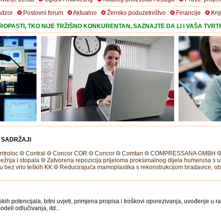
adzor
Poslovni forum
Aktualno
Žensko poduzetništvo
Financije
Knj
OPASTI, TKO NIJE TRŽIŠNO KONKURENTAN, SAZNAJTE DA LI I VAŠA TVR
I SADRŽAJI
ntroloc
Contral
Concor COR
Concor
Comtan
COMPRESSANA GMBH
ežnja i stopala
Zatvorena repozicija prijeloma proksimalnog dijela humerusa s u
u bez vrlo teških KK
Reducirajuća mamoplastika s rekonstrukcijom bradavice, o
kih potencijala, bitni uvjeti, primjena propisa i troškovi oporezivanja, uvođenje u
modeli odlučivanja,
itd
...