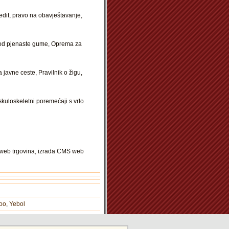
edit, pravo na obavještavanje,
i od pjenaste gume, Oprema za
javne ceste, Pravilnik o žigu,
kuloskeletni poremećaji s vrlo
a web trgovina, izrada CMS web
oo
,
Yebol