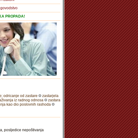
igovodstvo
TKA PROPADA!
re; odricanje od zastare
zastarjela
raživanja iz radnog odnosa
zastara
nja kao dio poslovnih rashoda
ka, posljedice nepoštivanja