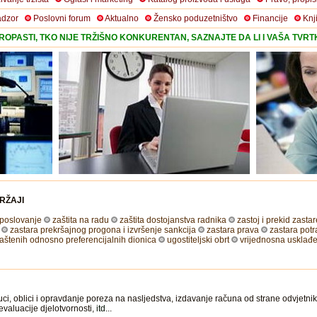
adzor
Poslovni forum
Aktualno
Žensko poduzetništvo
Financije
Knj
OPASTI, TKO NIJE TRŽIŠNO KONKURENTAN, SAZNAJTE DA LI I VAŠA TVR
RŽAJI
 poslovanje
zaštita na radu
zaštita dostojanstva radnika
zastoj i prekid zasta
zastara prekršajnog progona i izvršenje sankcija
zastara prava
zastara pot
aštenih odnosno preferencijalnih dionica
ugostiteljski obrt
vrijednosna usklađe
ci, oblici i opravdanje poreza na nasljedstva, izdavanje računa od strane odvjetni
evaluacije djelotvornosti,
itd
...