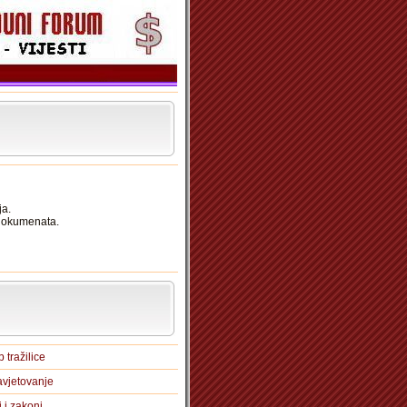
ja.
 dokumenata.
 tražilice
vjetovanje
i i zakoni