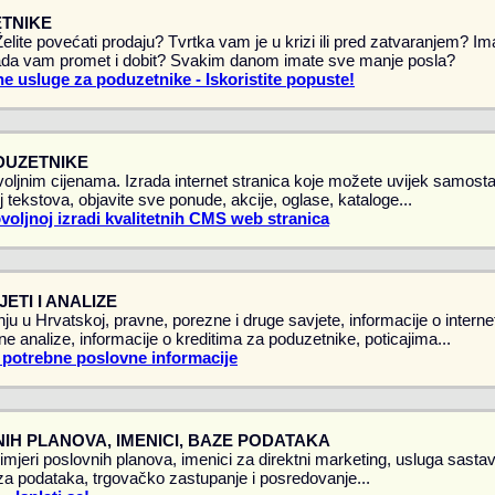
TNIKE
 Želite povećati prodaju? Tvrtka vam je u krizi ili pred zatvaranjem? 
da vam promet i dobit? Svakim danom imate sve manje posla?
e usluge za poduzetnike - Iskoristite popuste!
DUZETNIKE
oljnim cijenama. Izrada internet stranica koje možete uvijek samostal
 tekstova, objavite sve ponude, akcije, oglase, kataloge...
ovoljnoj izradi kvalitetnih CMS web stranica
ETI I ANALIZE
ju u Hrvatskoj, pravne, porezne i druge savjete, informacije o intern
vne analize, informacije o kreditima za poduzetnike, poticajima...
 potrebne poslovne informacije
IH PLANOVA, IMENICI, BAZE PODATAKA
rimjeri poslovnih planova, imenici za direktni marketing, usluga sasta
a podataka, trgovačko zastupanje i posredovanje...