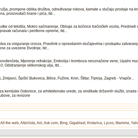
užja, promjene oblika društva, određivanje rokova, kamate u slučaju prodaje na kr
na, proizvođači hrane i pića,
itd
...
Lutke od tekstila, Mokro sačmarenje, Obloge za kočnice tračničkih vozila, Predmet
ravak računala i periferne opreme,
itd
...
va za osiguranje izvoza, Pravilnik o opravdanim slučajevima i postupku zatvaranja 
ntene za uvezene životinje,
itd
...
orođenčeta, Mjerenje refrakcije, Embolija i tromboza neoznačene vene, Upalni mus
10, Odstranjenje silikonskog ulja,
itd
...
mijavci, Špišić Bukovica, Bilice, Fužine, Knin, Štitar, Trpinja, Zagreb - Vrapče...
a kemijske čistionice, za arhitektonske urede, za sindikate državnih službi, izrad
ubove, za revizore
,
All the web
,
AltaVista
,
Aol
,
Ask.com
,
Bing
,
Gigablast
,
Krstarica
,
Lycos
,
Mamma
,
Yah