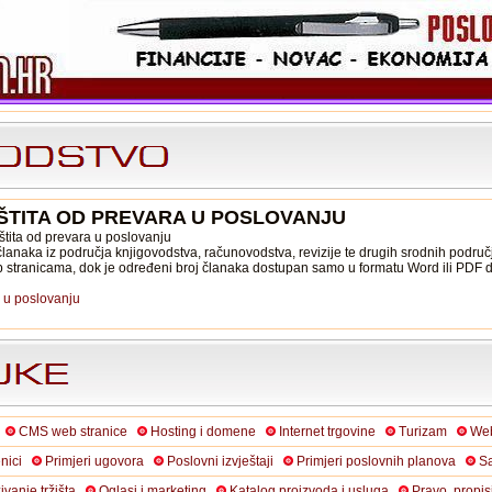
ŠTITA OD PREVARA U POSLOVANJU
štita od prevara u poslovanju
lanaka iz područja knjigovodstva, računovodstva, revizije te drugih srodnih područ
b stranicama, dok je određeni broj članaka dostupan samo u formatu Word ili PDF
a u poslovanju
CMS web stranice
Hosting i domene
Internet trgovine
Turizam
Web
nici
Primjeri ugovora
Poslovni izvještaji
Primjeri poslovnih planova
Sa
živanje tržišta
Oglasi i marketing
Katalog proizvoda i usluga
Pravo, propis