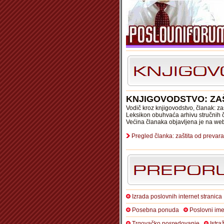
KNJIGOVODSTVO: ZA
Vodič kroz knjigovodstvo, članak: za
Leksikon obuhvaća arhivu stručnih č
Većina članaka objavljena je na we
Pregled članka: zaštita od prevar
Izrada poslovnih internet stranica
Posebna ponuda
Poslovni ime
Trgovačko posredovanje
Istra