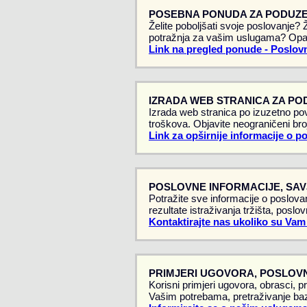
POSEBNA PONUDA ZA PODUZE
Želite poboljšati svoje poslovanje?
potražnja za vašim uslugama? Opa
Link na pregled ponude - Poslovn
IZRADA WEB STRANICA ZA PO
Izrada web stranica po izuzetno pov
troškova. Objavite neograničeni broj
Link za opširnije informacije o p
POSLOVNE INFORMACIJE, SAVJ
Potražite sve informacije o poslovan
rezultate istraživanja tržišta, poslo
Kontaktirajte nas ukoliko su Vam
PRIMJERI UGOVORA, POSLOVN
Korisni primjeri ugovora, obrasci, p
Vašim potrebama, pretraživanje baz