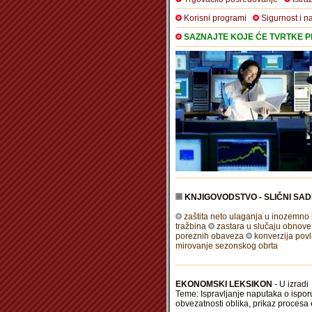
Korisni programi
Sigurnost i n
SAZNAJTE KOJE ĆE TVRTKE PR
KNJIGOVODSTVO - SLIČNI SAD
zaštita neto ulaganja u inozemno
tražbina
zastara u slučaju obnove
poreznih obaveza
konverzija povl
mirovanje sezonskog obrta
EKONOMSKI LEKSIKON
- U izradi
Teme: Ispravljanje naputaka o isporu
obvezatnosti oblika, prikaz procesa 