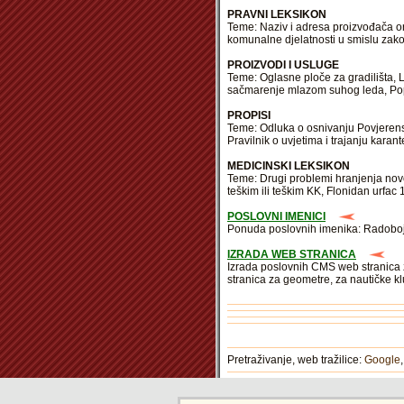
PRAVNI LEKSIKON
Teme: Naziv i adresa proizvođača or
komunalne djelatnosti u smislu zako
PROIZVODI I USLUGE
Teme: Oglasne ploče za gradilišta, 
sačmarenje mlazom suhog leda, Pop
PROPISI
Teme: Odluka o osnivanju Povjerenst
Pravilnik o uvjetima i trajanju kara
MEDICINSKI LEKSIKON
Teme: Drugi problemi hranjenja nov
teškim ili teškim KK, Flonidan urfac 
POSLOVNI IMENICI
Ponuda poslovnih imenika: Radoboj, Z
IZRADA WEB STRANICA
Izrada poslovnih CMS web stranica z
stranica za geometre, za nautičke kl
Pretraživanje, web tražilice:
Google