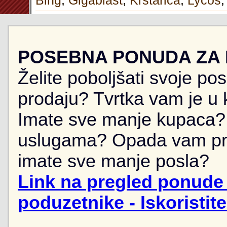
Bing
,
Gigablast
,
Krstarica
,
Lycos
POSEBNA PONUDA ZA
Želite poboljšati svoje po
prodaju? Tvrtka vam je u k
Imate sve manje kupaca? 
uslugama? Opada vam pr
imate sve manje posla?
Link na pregled ponude 
poduzetnike - Iskoristit