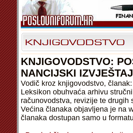
KNJIGOVODSTVO: POS
NANCIJSKI IZVJEŠTAJ
Vodič kroz knjigovodstvo, članak: p
Leksikon obuhvaća arhivu stručni
računovodstva, revizije te drugih 
Većina članaka objavljena je na w
članaka dostupan samo u format