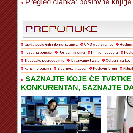
Pregled članka: poslovne knjige i 
Izrada poslovnih internet stranica
CMS web stranice
Hosting
Posebna ponuda
Poslovni imenici
Primjeri ugovora
Poslo
Trgovačko posredovanje
Istraživanje tržišta
Oglasi i marketi
Korisni programi
Sigurnost i nadzor
Poslovni forum
Aktua
SAZNAJTE KOJE ĆE TVRTKE 
KONKURENTAN, SAZNAJTE DA 