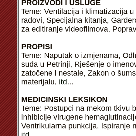
PROIZVODI I USLUGE
Teme: Ventilacija i klimatizacija u 
radovi, Specijalna kitanja, Garde
za editiranje videofilmova, Poprav
PROPISI
Teme: Naputak o izmjenama, Odlu
suda u Petrinji, Rješenje o imeno
zatočene i nestale, Zakon o šu
materijalu,
itd
...
MEDICINSKI LEKSIKON
Teme: Postupci na mekom tkivu bez
inhibicije virugene hemaglutinacij
Ventrikularna punkcija, Ispiranje 
itd
...