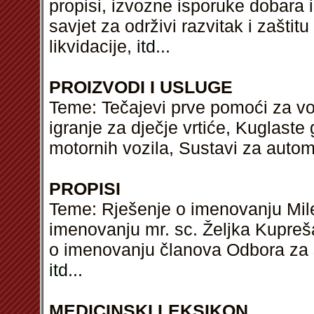
propisi, izvozne isporuke dobara 
savjet za održivi razvitak i zaštit
likvidacije,
itd
...
PROIZVODI I USLUGE
Teme: Tečajevi prve pomoći za v
igranje za dječje vrtiće, Kuglast
motornih vozila, Sustavi za autom
PROPISI
Teme: Rješenje o imenovanju Mil
imenovanju mr. sc. Željka Kupre
o imenovanju članova Odbora za s
itd
...
MEDICINSKI LEKSIKON