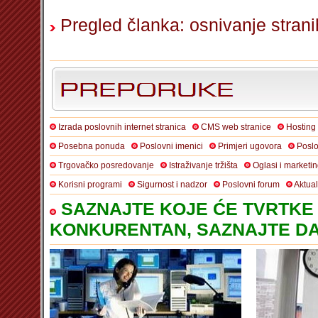
Pregled članka: osnivanje strani
Izrada poslovnih internet stranica
CMS web stranice
Hosting
Posebna ponuda
Poslovni imenici
Primjeri ugovora
Poslo
Trgovačko posredovanje
Istraživanje tržišta
Oglasi i marketi
Korisni programi
Sigurnost i nadzor
Poslovni forum
Aktua
SAZNAJTE KOJE ĆE TVRTKE 
KONKURENTAN, SAZNAJTE DA 