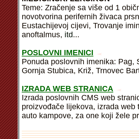
Teme: Zračenje sa više od 1 obič
novotvorina perifernih živaca prs
Eustachijevoj cijevi, Trovanje im
anoftalmus,
itd
...
POSLOVNI IMENICI
Ponuda poslovnih imenika: Pag, Sv
Gornja Stubica, Križ, Trnovec Bar
IZRADA WEB STRANICA
Izrada poslovnih CMS web stranica 
proizvođače lijekova, izrada web
auto kampove, za one koji žele pr