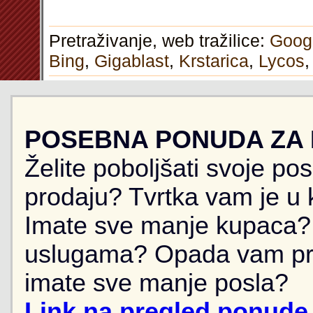
Pretraživanje, web tražilice:
Goog
Bing
,
Gigablast
,
Krstarica
,
Lycos
POSEBNA PONUDA ZA
Želite poboljšati svoje po
prodaju? Tvrtka vam je u k
Imate sve manje kupaca? 
uslugama? Opada vam pr
imate sve manje posla?
Link na pregled ponude 