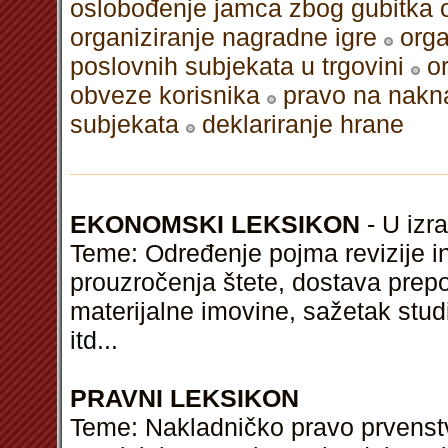
oslobođenje jamca zbog gubitka 
organiziranje nagradne igre
orga
poslovnih subjekata u trgovini
o
obveze korisnika
pravo na nakn
subjekata
deklariranje hrane
EKONOMSKI LEKSIKON
- U izra
Teme: Određenje pojma revizije i
prouzročenja štete, dostava pre
materijalne imovine, sažetak studi
itd
...
PRAVNI LEKSIKON
Teme: Nakladničko pravo prvenstv