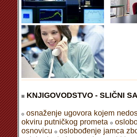
KNJIGOVODSTVO - SLIČNI S
osnaženje ugovora kojem nedost
okviru putničkog prometa
oslobo
osnovicu
oslobođenje jamca zb