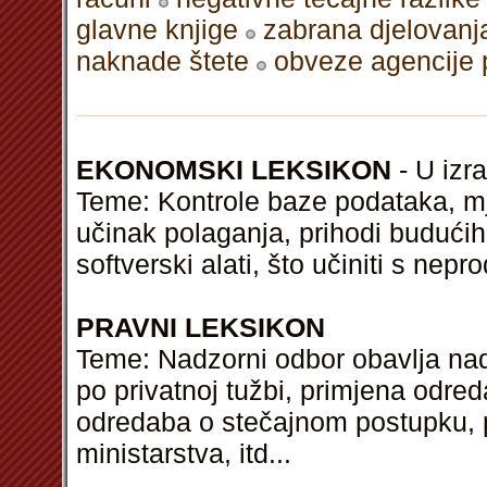
glavne knjige
zabrana djelovanj
naknade štete
obveze agencije 
EKONOMSKI LEKSIKON
- U izra
Teme: Kontrole baze podataka, mj
učinak polaganja, prihodi budućih 
softverski alati, što učiniti s n
PRAVNI LEKSIKON
Teme: Nadzorni odbor obavlja na
po privatnoj tužbi, primjena odr
odredaba o stečajnom postupku, pr
ministarstva,
itd
...