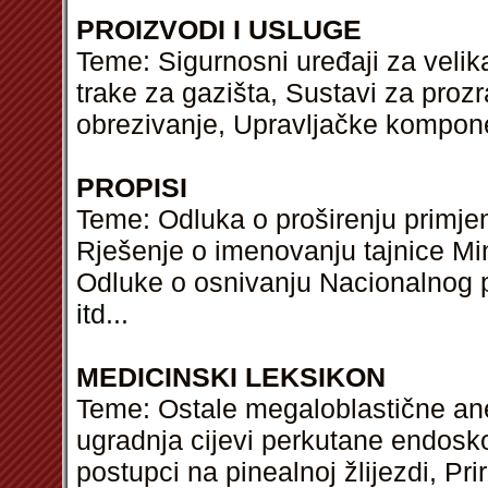
PROIZVODI I USLUGE
Teme: Sigurnosni uređaji za velik
trake za gazišta, Sustavi za prozra
obrezivanje, Upravljačke kompone
PROPISI
Teme: Odluka o proširenju primjen
Rješenje o imenovanju tajnice Mi
Odluke o osnivanju Nacionalnog p
itd
...
MEDICINSKI LEKSIKON
Teme: Ostale megaloblastične a
ugradnja cijevi perkutane endosko
postupci na pinealnoj žlijezdi, P