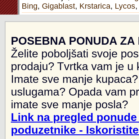
Bing
,
Gigablast
,
Krstarica
,
Lycos
POSEBNA PONUDA ZA
Želite poboljšati svoje po
prodaju? Tvrtka vam je u k
Imate sve manje kupaca? 
uslugama? Opada vam pr
imate sve manje posla?
Link na pregled ponude 
poduzetnike - Iskoristit