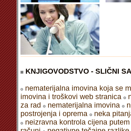
KNJIGOVODSTVO - SLIČNI S
nematerijalna imovina koja se mo
imovina i troškovi web stranica
za rad
nematerijalna imovina
n
postrojenja i oprema
neka pitan
neizravna kontrola cijena putem 
računi
negativne tečajne razlike